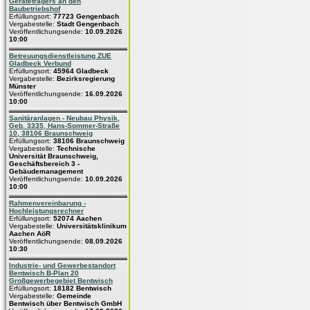
Geräteträgers an den
Baubetriebshof
Erfüllungsort:
77723 Gengenbach
Vergabestelle:
Stadt Gengenbach
Veröffentlichungsende:
10.09.2026
10:00
Betreuungsdienstleistung ZUE
Gladbeck Verbund
Erfüllungsort:
45964 Gladbeck
Vergabestelle:
Bezirksregierung
Münster
Veröffentlichungsende:
16.09.2026
10:00
Sanitäranlagen - Neubau Physik,
Geb. 3335, Hans-Sommer-Straße
10, 38106 Braunschweig
Erfüllungsort:
38106 Braunschweig
Vergabestelle:
Technische
Universität Braunschweig,
Geschäftsbereich 3 -
Gebäudemanagement
Veröffentlichungsende:
10.09.2026
10:00
Rahmenvereinbarung -
Hochleistungsrechner
Erfüllungsort:
52074 Aachen
Vergabestelle:
Universitätsklinikum
Aachen AöR
Veröffentlichungsende:
08.09.2026
10:30
Industrie- und Gewerbestandort
Bentwisch B-Plan 20
Großgewerbegebiet Bentwisch
Erfüllungsort:
18182 Bentwisch
Vergabestelle:
Gemeinde
Bentwisch über Bentwisch GmbH