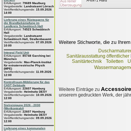
A-6971 Hard
Erfüllungsort:
79689 Maulburg
Vergabestelle:
Landratsamt Lörrach
Veröffentlichungsende:
15.09.2026
14:00
Lieferung eines Rüstwagens für
die Brandbekämpfung im
Landkreis Schwäbisch Hall
Erfüllungsort:
74523 Schwäbisch
Hall
Vergabestelle:
Landratsamt
Schwäbisch Hall, Straßenbauamt
Weitere Stichworte, die zu Ihrem
Veröffentlichungsende:
07.09.2026
10:00
Duscharmature
Integral Field Unit
Sanitärausstattung öffentlicher
Erfüllungsort:
85748 Garching bei
München
Sanitärtechnik
Toiletten
U
Vergabestelle:
Max-Planck-Institut
für extraterrestrische Physik
Wassermanageme
(MPE)
Veröffentlichungsende:
11.09.2026
12:00
Kontrollraum-Möblierung für das
CAST Gebäude
Accessoire
Weitere Einträge zu
Erfüllungsort:
22607 Hamburg
Vergabestelle:
Helmholtz DESY
unserem gedruckten Werk, der jährl
Veröffentlichungsende:
10.09.2026
12:00
Sielreinigung 2026 - 2030
(Wertkontrakt)
Erfüllungsort:
22607 Hamburg
Vergabestelle:
Helmholtz DESY
Veröffentlichungsende:
09.09.2026
12:00
Lieferung eines kommunalen