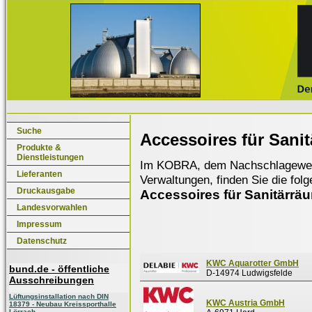
Suche
Accessoires für Sani
Produkte &
Dienstleistungen
Im KOBRA, dem Nachschlagewerk f
Lieferanten
Verwaltungen, finden Sie die fol
Druckausgabe
Accessoires für Sanitärrä
Landesvorwahlen
Impressum
Datenschutz
KWC Aquarotter GmbH
bund.de - öffentliche
D-14974 Ludwigsfelde
Ausschreibungen
Lüftungsinstallation nach DIN
KWC Austria GmbH
18379 - Neubau Kreissporthalle
Lörrach