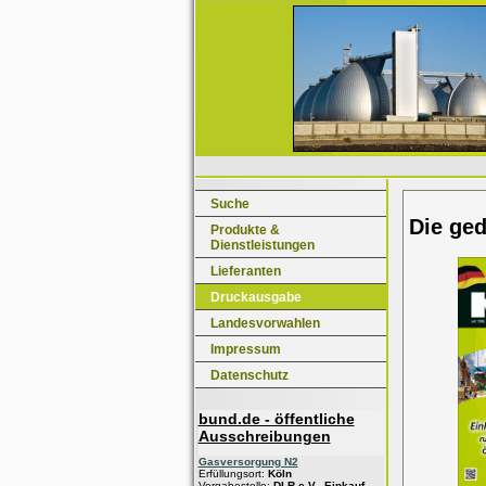
Suche
Die ge
Produkte &
Dienstleistungen
Lieferanten
Druckausgabe
Landesvorwahlen
Impressum
Datenschutz
bund.de - öffentliche
Ausschreibungen
Gasversorgung N2
Erfüllungsort:
Köln
Vergabestelle:
DLR e.V., Einkauf