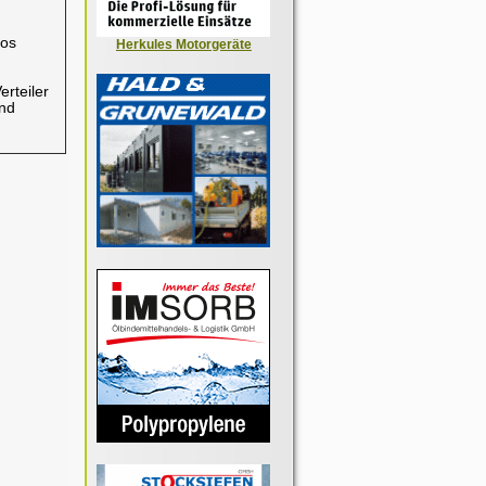
los
Herkules Motorgeräte
rteiler
nd