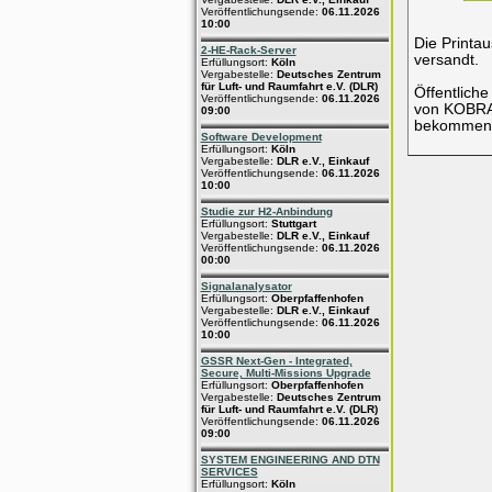
Veröffentlichungsende:
06.11.2026
10:00
Die Printa
2-HE-Rack-Server
versandt.
Erfüllungsort:
Köln
Vergabestelle:
Deutsches Zentrum
für Luft- und Raumfahrt e.V. (DLR)
Öffentliche
Veröffentlichungsende:
06.11.2026
von KOBRA 
09:00
bekommen d
Software Development
Erfüllungsort:
Köln
Vergabestelle:
DLR e.V., Einkauf
Veröffentlichungsende:
06.11.2026
10:00
Studie zur H2-Anbindung
Erfüllungsort:
Stuttgart
Vergabestelle:
DLR e.V., Einkauf
Veröffentlichungsende:
06.11.2026
00:00
Signalanalysator
Erfüllungsort:
Oberpfaffenhofen
Vergabestelle:
DLR e.V., Einkauf
Veröffentlichungsende:
06.11.2026
10:00
GSSR Next-Gen - Integrated,
Secure, Multi-Missions Upgrade
Erfüllungsort:
Oberpfaffenhofen
Vergabestelle:
Deutsches Zentrum
für Luft- und Raumfahrt e.V. (DLR)
Veröffentlichungsende:
06.11.2026
09:00
SYSTEM ENGINEERING AND DTN
SERVICES
Erfüllungsort:
Köln