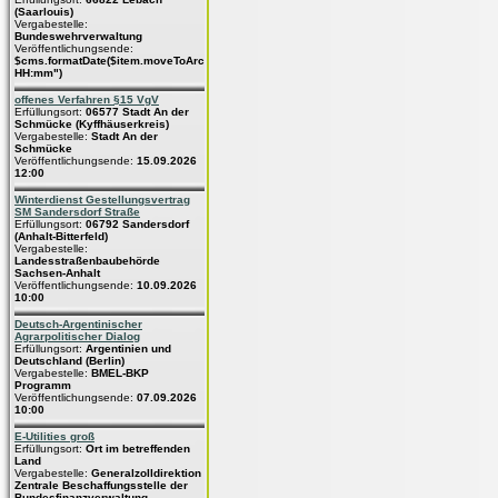
(Saarlouis)
Vergabestelle:
Bundeswehrverwaltung
Veröffentlichungsende:
$cms.formatDate($item.moveToArchive,"dd.MM.yyyy
HH:mm")
offenes Verfahren §15 VgV
Erfüllungsort:
06577 Stadt An der
Schmücke (Kyffhäuserkreis)
Vergabestelle:
Stadt An der
Schmücke
Veröffentlichungsende:
15.09.2026
12:00
Winterdienst Gestellungsvertrag
SM Sandersdorf Straße
Erfüllungsort:
06792 Sandersdorf
(Anhalt-Bitterfeld)
Vergabestelle:
Landesstraßenbaubehörde
Sachsen-Anhalt
Veröffentlichungsende:
10.09.2026
10:00
Deutsch-Argentinischer
Agrarpolitischer Dialog
Erfüllungsort:
Argentinien und
Deutschland (Berlin)
Vergabestelle:
BMEL-BKP
Programm
Veröffentlichungsende:
07.09.2026
10:00
E-Utilities groß
Erfüllungsort:
Ort im betreffenden
Land
Vergabestelle:
Generalzolldirektion
Zentrale Beschaffungsstelle der
Bundesfinanzverwaltung