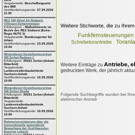
Vergabestelle:
Beschaffungsamt
des BMI
Veröffentlichungsende:
07.09.2026
11:30
REZ SW 45ind AA Rottweil-
Villingen-Schwenningen
Weitere Stichworte, die zu Ihrem
Erfüllungsort:
- Maßnahmeorte im
Bezirk des REZ Südwest (Extra-
Regio NUTS 3)
Funkfernsteuerungen
Vergabestelle:
Bundesagentur für
Arbeit
Toranl
Schiebetorantriebe
Veröffentlichungsende:
23.09.2026
10:00
Winterdienst Gestellungsvertrag
SM Zerbst Radweg 1
Erfüllungsort:
39261 Zerbst (Anhalt-
Antriebe, e
Weitere Einträge zu
Bitterfeld)
Vergabestelle:
gedruckten Werk, der jährlich aktua
Landesstraßenbaubehörde
Sachsen-Anhalt
Veröffentlichungsende:
10.09.2026
10:00
Winterdienst Gestellungsvertrag
SM Zerbst Straße
Folgende Suchbegriffe wurden bei Ihre
Erfüllungsort:
39261 Zerbst (Anhalt-
Bitterfeld)
elektrischer Antrieb
Vergabestelle:
Landesstraßenbaubehörde
Sachsen-Anhalt
Veröffentlichungsende:
10.09.2026
10:00
Rahmenvereinbarung über die
konventionelle gewerbliche
Bewachung der Graf-Haeseler-
Kaserne Lebach
Erfüllungsort:
66822 Lebach