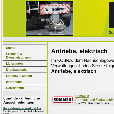
Suche
Antriebe, elektrisch
Produkte &
Dienstleistungen
Im KOBRA, dem Nachschlagewerk f
Lieferanten
Verwaltungen, finden Sie die fol
Druckausgabe
Antriebe, elektrisch
.
Landesvorwahlen
Impressum
Datenschutz
SOMMER
bund.de - öffentliche
Antriebs- und Funktechni
Ausschreibungen
D-73230 Kirchheim/Teck
Poly Videokonferenz-Produkte
Erfüllungsort:
Ort im betreffenden
Land