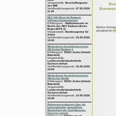
Vergabestelle:
Beschaffungsamt
Bru
des BMI
Brunnenst
Veröffentlichungsende:
07.09.2026
11:30
REZ SW 45ind AA Rottweil-
Villingen-Schwenningen
Erfüllungsort:
- Maßnahmeorte im
Bezirk des REZ Südwest (Extra-
Weitere Einträg
Regio NUTS 3)
aktualisierten
P
Vergabestelle:
Bundesagentur für
Arbeit
Veröffentlichungsende:
23.09.2026
10:00
Winterdienst Gestellungsvertrag
SM Zerbst Radweg 1
Erfüllungsort:
39261 Zerbst (Anhalt-
Bitterfeld)
Vergabestelle:
Landesstraßenbaubehörde
Sachsen-Anhalt
Veröffentlichungsende:
10.09.2026
10:00
Winterdienst Gestellungsvertrag
SM Zerbst Straße
Erfüllungsort:
39261 Zerbst (Anhalt-
Bitterfeld)
Vergabestelle:
Landesstraßenbaubehörde
Sachsen-Anhalt
Veröffentlichungsende:
10.09.2026
10:00
Rahmenvereinbarung über die
konventionelle gewerbliche
Bewachung der Graf-Haeseler-
Kaserne Lebach
Erfüllungsort:
66822 Lebach