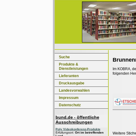
Suche
Brunnen
Produkte &
Dienstleistungen
Im KOBRA, dem
folgenden Her
Lieferanten
Druckausgabe
Landesvorwahlen
Impressum
Datenschutz
bund.de - öffentliche
Ausschreibungen
Poly Videokonferenz-Produkte
Erfüllungsort:
Ort im betreffenden
Weitere Stich
Land