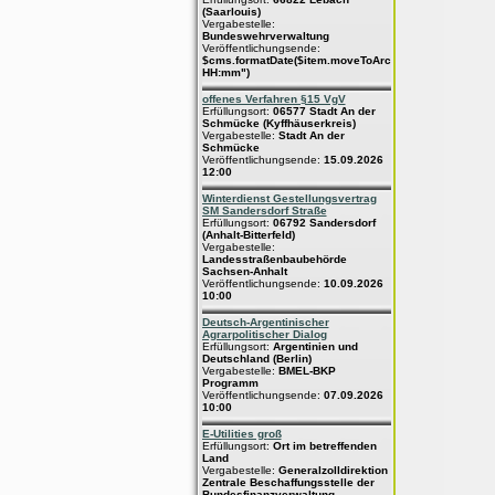
(Saarlouis)
Vergabestelle:
Bundeswehrverwaltung
Veröffentlichungsende:
$cms.formatDate($item.moveToArchive,"dd.MM.yyyy
HH:mm")
offenes Verfahren §15 VgV
Erfüllungsort:
06577 Stadt An der
Schmücke (Kyffhäuserkreis)
Vergabestelle:
Stadt An der
Schmücke
Veröffentlichungsende:
15.09.2026
12:00
Winterdienst Gestellungsvertrag
SM Sandersdorf Straße
Erfüllungsort:
06792 Sandersdorf
(Anhalt-Bitterfeld)
Vergabestelle:
Landesstraßenbaubehörde
Sachsen-Anhalt
Veröffentlichungsende:
10.09.2026
10:00
Deutsch-Argentinischer
Agrarpolitischer Dialog
Erfüllungsort:
Argentinien und
Deutschland (Berlin)
Vergabestelle:
BMEL-BKP
Programm
Veröffentlichungsende:
07.09.2026
10:00
E-Utilities groß
Erfüllungsort:
Ort im betreffenden
Land
Vergabestelle:
Generalzolldirektion
Zentrale Beschaffungsstelle der
Bundesfinanzverwaltung