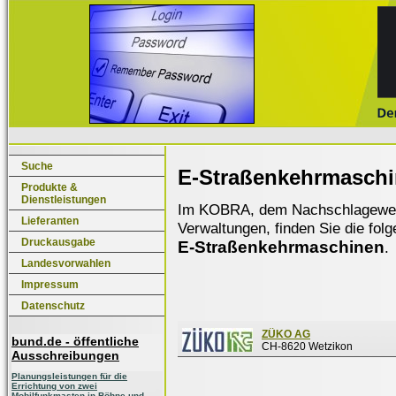
Suche
E-Straßenkehrmasch
Produkte &
Dienstleistungen
Im KOBRA, dem Nachschlagewerk f
Lieferanten
Verwaltungen, finden Sie die fol
Druckausgabe
E-Straßenkehrmaschinen
.
Landesvorwahlen
Impressum
Datenschutz
ZÜKO AG
bund.de - öffentliche
CH-8620 Wetzikon
Ausschreibungen
Planungsleistungen für die
Errichtung von zwei
Mobilfunkmasten in Böhne und