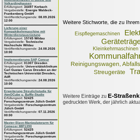
Volkardinghausen
Erfüllungsort:
34497 Korbach
Vergabestelle:
Energie Waldeck-
Frankenberg GmbH
Veröffentlichungsende:
08.09.2026
12:00
Weitere Stichworte, die zu Ihrem
Lieferung einer
Elek
Kompaktkehrmaschine mit
Eispflegemaschinen
Winterdienstausrüstung
Erfüllungsort:
15745 Wildau
Geräteträge
Vergabestelle:
Technische
Hochschule Wildau
Kleinkehrmaschinen f
Veröffentlichungsende:
24.08.2026
10:00
Kommunalfah
Implementierung SAP Concur
Reinigungswagen, Abfal
Erfüllungsort:
01307 Dresden
Vergabestelle:
Universitätsklinikum
Tr
Carl Gustav Carus Dresden an der
Streugeräte
Technischen Universität Dresden,
AöR
Veröffentlichungsende:
24.08.2026
10:00
Erweiterung Streulichstudie für
E-Straßen
AtmOCube u. Baffle-Studie
Weitere Einträge zu
Erfüllungsort:
52425
gedruckten Werk, der jährlich aktua
Forschungszentrum Jülich GmbH
Vergabestelle:
Forschungszentrum
Jülich GmbH
Veröffentlichungsende:
07.11.2026
00:00
Master-Slave-Manipulatorarm für
Comecer MIP1390
Erfüllungsort:
52425
Forschungszentrum Jülich GmbH
Vergabestelle:
Forschungszentrum
Jülich GmbH