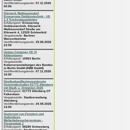
Veröffentlichungsende:
07.11.2026
00:00
Klärwerk Waßmannsdorf,
Erneuerung Gebläsetechnik - VE
1.3 Trockenbauarbeiten
Erfüllungsort:
Erneuerung
Gebläsetechnik, Klärwerk
Waßmannsdorf Straße am
Klärwerk 4, 12529 Schönefeld
Vergabestelle:
Berliner
Wasserbetriebe
Veröffentlichungsende:
25.08.2026
23:59
Umbau Container VE VI
Kälteanlagen
Erfüllungsort:
10963 Berlin
Vergabestelle:
Kulturveranstaltungen des Bundes
in Berlin GmbH (KBB GmbH)
Veröffentlichungsende:
07.11.2026
16:00
Straßenbau/Deckensanierung
Gemeindestraßen 01773 Altenberg
mit Stadt- u. Ortsteilen 2026
Erfüllungsort:
01773 Altenberg OT
Falkenhain
Vergabestelle:
Stadtverwaltung
Altenberg
Veröffentlichungsende:
25.08.2026
14:00
Sanierung von Fenstern und
Außentüren,
Welterbebesucherzentrum -
Fürstenplatz 1
Erfüllungsort:
08289 Schneeberg
Vergabestelle:
Stadtverwaltung