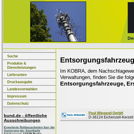
Suche
Entsorgungsfahrzeuge,
Produkte &
Dienstleistungen
Im KOBRA, dem Nachschlagewerk f
Lieferanten
Verwaltungen, finden Sie die fol
Druckausgabe
Entsorgungsfahrzeuge, Ersa
Landesvorwahlen
Impressum
Datenschutz
Paul Wiegand GmbH
bund.de - öffentliche
D-36124 Eichenzell-Kerzell
Ausschreibungen
Erweiterte Rohbauarbeiten fuer die
Sanierung der Sporthalle
Erfüllungsort:
12279 Berlin