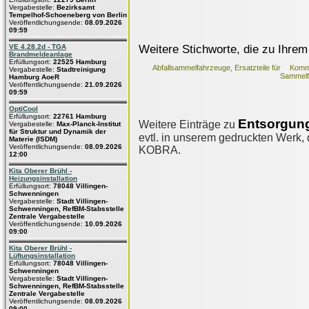
Vergabestelle:
Bezirksamt
Tempelhof-Schoeneberg von Berlin
Veröffentlichungsende:
08.09.2026
09:59
Weitere Stichworte, die zu Ihrem
VE 4.28.2d - TGA
Brandmeldeanlage
Erfüllungsort:
22525 Hamburg
Abfallsammelfahrzeuge, Ersatzteile für
Kommu
Vergabestelle:
Stadtreinigung
Sammelfa
Hamburg AoeR
Veröffentlichungsende:
21.09.2026
09:59
OptiCool
Erfüllungsort:
22761 Hamburg
Entsorgung
Weitere Einträge zu
Vergabestelle:
Max-Planck-Institut
für Struktur und Dynamik der
evtl. in unserem gedruckten Werk, d
Materie (ISDM)
Veröffentlichungsende:
08.09.2026
KOBRA.
12:00
Kita Oberer Brühl -
Heizungsinstallation
Erfüllungsort:
78048 Villingen-
Schwenningen
Vergabestelle:
Stadt Villingen-
Schwenningen, RefBM-Stabsstelle
Zentrale Vergabestelle
Veröffentlichungsende:
10.09.2026
09:00
Kita Oberer Brühl -
Lüftungsinstallation
Erfüllungsort:
78048 Villingen-
Schwenningen
Vergabestelle:
Stadt Villingen-
Schwenningen, RefBM-Stabsstelle
Zentrale Vergabestelle
Veröffentlichungsende:
08.09.2026
09:00