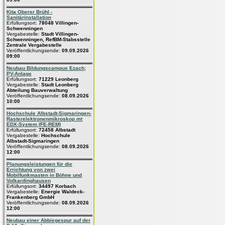
Kita Oberer Brühl -
Sanitärinstallation
Erfüllungsort:
78048 Villingen-
Schwenningen
Vergabestelle:
Stadt Villingen-
Schwenningen, RefBM-Stabsstelle
Zentrale Vergabestelle
Veröffentlichungsende:
09.09.2026
09:00
Neubau Bildungscampus Ezach;
PV-Anlage
Erfüllungsort:
71229 Leonberg
Vergabestelle:
Stadt Leonberg
Abteilung Bauverwaltung
Veröffentlichungsende:
08.09.2026
10:00
Hochschule Albstadt-Sigmaringen-
Rasterelektronenmikroskop mt
EDX-System (FE-REM)
Erfüllungsort:
72458 Albstadt
Vergabestelle:
Hochschule
Albstadt-Sigmaringen
Veröffentlichungsende:
08.09.2026
12:00
Planungsleistungen für die
Errichtung von zwei
Mobilfunkmasten in Böhne und
Volkardinghausen
Erfüllungsort:
34497 Korbach
Vergabestelle:
Energie Waldeck-
Frankenberg GmbH
Veröffentlichungsende:
08.09.2026
12:00
Neubau einer Abbiegespur auf der