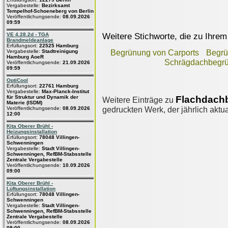
Vergabestelle:
Bezirksamt
Tempelhof-Schoeneberg von Berlin
Veröffentlichungsende:
08.09.2026
09:59
Weitere Stichworte, die zu Ihrem
VE 4.28.2d - TGA
Brandmeldeanlage
Erfüllungsort:
22525 Hamburg
Vergabestelle:
Stadtreinigung
Begrünung von Carports
Begrü
Hamburg AoeR
Schrägdachbegr
Veröffentlichungsende:
21.09.2026
09:59
OptiCool
Erfüllungsort:
22761 Hamburg
Vergabestelle:
Max-Planck-Institut
Flachdach
für Struktur und Dynamik der
Weitere Einträge zu
Materie (ISDM)
gedruckten Werk, der jährlich aktua
Veröffentlichungsende:
08.09.2026
12:00
Kita Oberer Brühl -
Heizungsinstallation
Erfüllungsort:
78048 Villingen-
Schwenningen
Vergabestelle:
Stadt Villingen-
Schwenningen, RefBM-Stabsstelle
Zentrale Vergabestelle
Veröffentlichungsende:
10.09.2026
09:00
Kita Oberer Brühl -
Lüftungsinstallation
Erfüllungsort:
78048 Villingen-
Schwenningen
Vergabestelle:
Stadt Villingen-
Schwenningen, RefBM-Stabsstelle
Zentrale Vergabestelle
Veröffentlichungsende:
08.09.2026
09:00