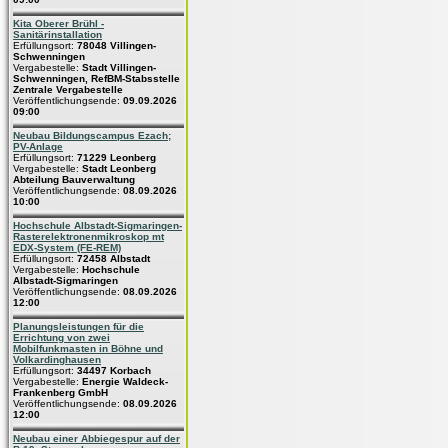
Kita Oberer Brühl -
Sanitärinstallation
Erfüllungsort:
78048 Villingen-
Schwenningen
Vergabestelle:
Stadt Villingen-
Schwenningen, RefBM-Stabsstelle
Zentrale Vergabestelle
Veröffentlichungsende:
09.09.2026
09:00
Neubau Bildungscampus Ezach;
PV-Anlage
Erfüllungsort:
71229 Leonberg
Vergabestelle:
Stadt Leonberg
Abteilung Bauverwaltung
Veröffentlichungsende:
08.09.2026
10:00
Hochschule Albstadt-Sigmaringen-
Rasterelektronenmikroskop mt
EDX-System (FE-REM)
Erfüllungsort:
72458 Albstadt
Vergabestelle:
Hochschule
Albstadt-Sigmaringen
Veröffentlichungsende:
08.09.2026
12:00
Planungsleistungen für die
Errichtung von zwei
Mobilfunkmasten in Böhne und
Volkardinghausen
Erfüllungsort:
34497 Korbach
Vergabestelle:
Energie Waldeck-
Frankenberg GmbH
Veröffentlichungsende:
08.09.2026
12:00
Neubau einer Abbiegespur auf der