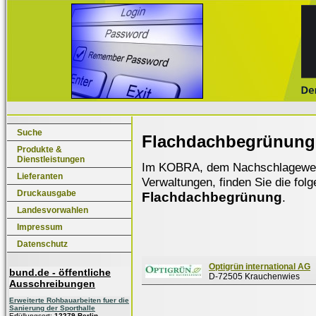
Suche
Flachdachbegrünung
Produkte &
Dienstleistungen
Im KOBRA, dem Nachschlagewerk f
Lieferanten
Verwaltungen, finden Sie die fol
Druckausgabe
Flachdachbegrünung
.
Landesvorwahlen
Impressum
Datenschutz
Optigrün international AG
bund.de - öffentliche
D-72505 Krauchenwies
Ausschreibungen
Erweiterte Rohbauarbeiten fuer die
Sanierung der Sporthalle
Erfüllungsort:
12279 Berlin