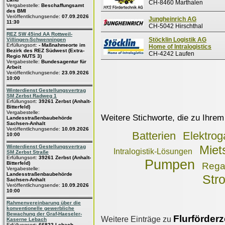
CH-8460 Marthalen
Vergabestelle:
Beschaffungsamt
des BMI
Veröffentlichungsende:
07.09.2026
Jungheinrich AG
11:30
CH-5042 Hirschthal
REZ SW 45ind AA Rottweil-
Stöcklin Logistik AG
Villingen-Schwenningen
Erfüllungsort:
- Maßnahmeorte im
Home of Intralogistics
Bezirk des REZ Südwest (Extra-
CH-4242 Laufen
Regio NUTS 3)
Vergabestelle:
Bundesagentur für
Arbeit
Veröffentlichungsende:
23.09.2026
10:00
Winterdienst Gestellungsvertrag
SM Zerbst Radweg 1
Erfüllungsort:
39261 Zerbst (Anhalt-
Bitterfeld)
Vergabestelle:
Weitere Stichworte, die zu Ihrem
Landesstraßenbaubehörde
Sachsen-Anhalt
Veröffentlichungsende:
10.09.2026
Batterien
Elektrog
10:00
Winterdienst Gestellungsvertrag
Miet
Intralogistik-Lösungen
SM Zerbst Straße
Erfüllungsort:
39261 Zerbst (Anhalt-
Pumpen
Bitterfeld)
Rega
Vergabestelle:
Landesstraßenbaubehörde
Str
Sachsen-Anhalt
Veröffentlichungsende:
10.09.2026
10:00
Rahmenvereinbarung über die
konventionelle gewerbliche
Bewachung der Graf-Haeseler-
Flurförder
Weitere Einträge zu
Kaserne Lebach
Erfüllungsort:
66822 Lebach