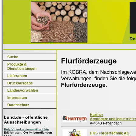
Suche
Flurförderzeuge
Produkte &
Dienstleistungen
Im KOBRA, dem Nachschlagewerk f
Lieferanten
Verwaltungen, finden Sie die fol
Druckausgabe
Flurförderzeuge
.
Landesvorwahlen
Impressum
Datenschutz
Hartner
bund.de - öffentliche
Aggregate und Industriet
Ausschreibungen
A-4643 Pettenbach
Poly Videokonferenz-Produkte
Erfüllungsort:
Ort im betreffenden
HKS Fördertechnik AG
Land