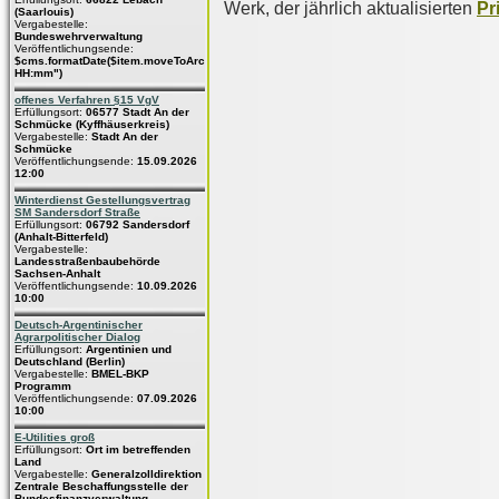
Werk, der jährlich aktualisierten
Pr
(Saarlouis)
Vergabestelle:
Bundeswehrverwaltung
Veröffentlichungsende:
$cms.formatDate($item.moveToArchive,"dd.MM.yyyy
HH:mm")
offenes Verfahren §15 VgV
Erfüllungsort:
06577 Stadt An der
Schmücke (Kyffhäuserkreis)
Vergabestelle:
Stadt An der
Schmücke
Veröffentlichungsende:
15.09.2026
12:00
Winterdienst Gestellungsvertrag
SM Sandersdorf Straße
Erfüllungsort:
06792 Sandersdorf
(Anhalt-Bitterfeld)
Vergabestelle:
Landesstraßenbaubehörde
Sachsen-Anhalt
Veröffentlichungsende:
10.09.2026
10:00
Deutsch-Argentinischer
Agrarpolitischer Dialog
Erfüllungsort:
Argentinien und
Deutschland (Berlin)
Vergabestelle:
BMEL-BKP
Programm
Veröffentlichungsende:
07.09.2026
10:00
E-Utilities groß
Erfüllungsort:
Ort im betreffenden
Land
Vergabestelle:
Generalzolldirektion
Zentrale Beschaffungsstelle der
Bundesfinanzverwaltung