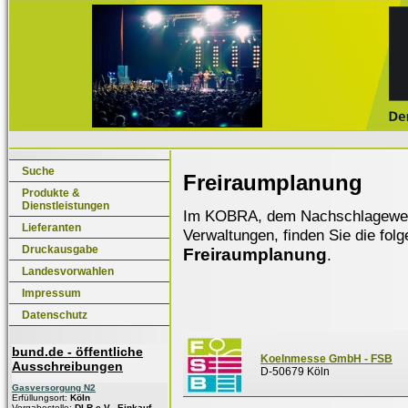
Suche
Freiraumplanung
Produkte &
Dienstleistungen
Im KOBRA, dem Nachschlagewerk f
Lieferanten
Verwaltungen, finden Sie die fol
Druckausgabe
Freiraumplanung
.
Landesvorwahlen
Impressum
Datenschutz
bund.de - öffentliche
Koelnmesse GmbH - FSB
Ausschreibungen
D-50679 Köln
Gasversorgung N2
Erfüllungsort:
Köln
Vergabestelle:
DLR e.V., Einkauf