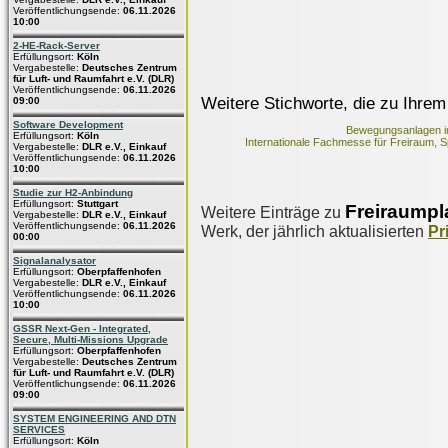
Veröffentlichungsende:
06.11.2026
10:00
2-HE-Rack-Server
Erfüllungsort:
Köln
Vergabestelle:
Deutsches Zentrum
für Luft- und Raumfahrt e.V. (DLR)
Veröffentlichungsende:
06.11.2026
Weitere Stichworte, die zu Ihrem
09:00
Software Development
Bewegungsanlagen im
Erfüllungsort:
Köln
Internationale Fachmesse für Freiraum,
Vergabestelle:
DLR e.V., Einkauf
Veröffentlichungsende:
06.11.2026
10:00
Studie zur H2-Anbindung
Erfüllungsort:
Stuttgart
Freiraump
Weitere Einträge zu
Vergabestelle:
DLR e.V., Einkauf
Veröffentlichungsende:
06.11.2026
Werk, der jährlich aktualisierten
Pr
00:00
Signalanalysator
Erfüllungsort:
Oberpfaffenhofen
Vergabestelle:
DLR e.V., Einkauf
Veröffentlichungsende:
06.11.2026
10:00
GSSR Next-Gen - Integrated,
Secure, Multi-Missions Upgrade
Erfüllungsort:
Oberpfaffenhofen
Vergabestelle:
Deutsches Zentrum
für Luft- und Raumfahrt e.V. (DLR)
Veröffentlichungsende:
06.11.2026
09:00
SYSTEM ENGINEERING AND DTN
SERVICES
Erfüllungsort:
Köln