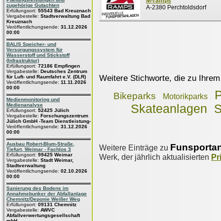
M-ramps
zugehörige Gutachten
A-2380 Perchtoldsdorf
Erfüllungsort:
55543 Bad Kreuznach
Vergabestelle:
Stadtverwaltung Bad
Kreuznach
Veröffentlichungsende:
31.12.2026
00:00
BALIS Speicher- und
Versorgungssystem für
Wasserstoff und Stickstoff
(Infrastruktur)
Erfüllungsort:
72186 Empfingen
Vergabestelle:
Deutsches Zentrum
Weitere Stichworte, die zu Ihrem
für Luft- und Raumfahrt e.V. (DLR)
Veröffentlichungsende:
11.11.2026
00:00
P
Bikeparks
Motorikparks
Medienmonitoring und
Medienanalyse
Skateanlagen
S
Erfüllungsort:
52425 Jülich
Vergabestelle:
Forschungszentrum
Jülich GmbH -Team Dienstleistung-
Veröffentlichungsende:
31.12.2026
00:00
Ausbau Robert-Blum-Straße,
Funsporta
Weitere Einträge zu
Tiefurt, Weimar - Fachlos 3
Erfüllungsort:
99425 Weimar
Werk, der jährlich aktualisierten
Pr
Vergabestelle:
Stadt Weimar,
Stadtverwaltung
Veröffentlichungsende:
02.10.2026
00:00
Sanierung des Bodens im
Annahmebunker der Abfallanlage
Chemnitz/Deponie Weißer Weg
Erfüllungsort:
09131 Chemnitz
Vergabestelle:
AWVC
Abfallverwertungsgesellschaft
mbH