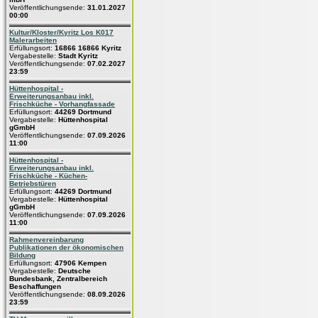
Veröffentlichungsende:
31.01.2027
00:00
Kultur/Kloster/Kyritz Los K017
Malerarbeiten
Erfüllungsort:
16866 16866 Kyritz
Vergabestelle:
Stadt Kyritz
Veröffentlichungsende:
07.02.2027
23:59
Hüttenhospital -
Erweiterungsanbau inkl.
Frischküche - Vorhangfassade
Erfüllungsort:
44269 Dortmund
Vergabestelle:
Hüttenhospital
gGmbH
Veröffentlichungsende:
07.09.2026
11:00
Hüttenhospital -
Erweiterungsanbau inkl.
Frischküche - Küchen-
Betriebstüren
Erfüllungsort:
44269 Dortmund
Vergabestelle:
Hüttenhospital
gGmbH
Veröffentlichungsende:
07.09.2026
11:00
Rahmenvereinbarung
Publikationen der ökonomischen
Bildung
Erfüllungsort:
47906 Kempen
Vergabestelle:
Deutsche
Bundesbank, Zentralbereich
Beschaffungen
Veröffentlichungsende:
08.09.2026
23:59