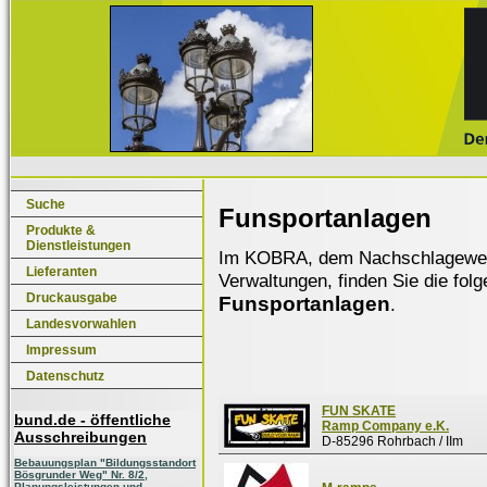
Suche
Funsportanlagen
Produkte &
Dienstleistungen
Im KOBRA, dem Nachschlagewerk f
Lieferanten
Verwaltungen, finden Sie die fol
Druckausgabe
Funsportanlagen
.
Landesvorwahlen
Impressum
Datenschutz
FUN SKATE
bund.de - öffentliche
Ramp Company e.K.
Ausschreibungen
D-85296 Rohrbach / IIm
Bebauungsplan "Bildungsstandort
Bösgrunder Weg" Nr. 8/2,
Planungsleistungen und