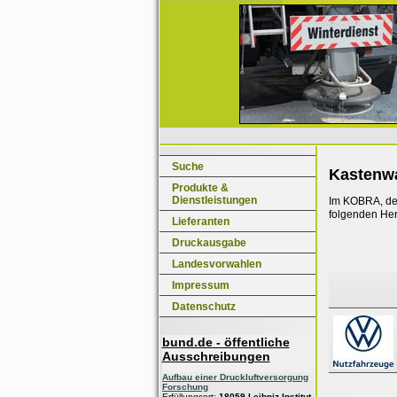
Suche
Kastenw
Produkte &
Dienstleistungen
Im KOBRA, dem
folgenden Her
Lieferanten
Druckausgabe
Landesvorwahlen
Impressum
Datenschutz
bund.de - öffentliche
Ausschreibungen
Aufbau einer Druckluftversorgung
Forschung
Erfüllungsort:
18059 Leibniz-Institut