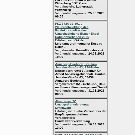
Wittenberg / OT Pratau
Vergabestelle:
Lutherstadt
Wittenberg
Veröffentlichungsende:
25.08.2026
09:55
FKZ 3726 37 301 0 -
Weiterentwicklung des
Produktportfolios des
Umweltzeichens Blauer Engel -
Rahmenvorhaben 2026
Erfüllungsort:
Ort der
Leistungserbringung ist Dessau-
Roßlau.
Vergabestelle:
Umweltbundesamt
Veröffentlichungsende:
24.09.2026
10:00
Annaberg-Buchholz, Paulus-
Jenisius-Straße 43, 340-Maler
Erfüllungsort:
09456 Agentur für
Arbeit Annaberg-Buchholz, Paulus-
Jenisius-Straße 43, 09456
Annaberg-Buchholz
Vergabestelle:
BA - Gebäude-, Bau-
und Immobilienmanagement GmbH
Veröffentlichungsende:
31.08.2026
08:00
Abschluss RV
Umzugsdienstleistungen
Mittenwald
Erfüllungsort:
Siehe Verzeichnis der
Empfängeranschriften
Vergabestelle:
Bundeswehrverwaltung
Veröffentlichungsende:
16.09.2026
13:00
Kauf und Lieferung von mobilen