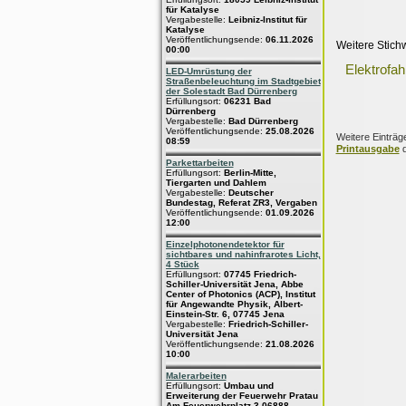
für Katalyse
Vergabestelle:
Leibniz-Institut für
Katalyse
Veröffentlichungsende:
06.11.2026
Weitere Stich
00:00
Elektrofa
LED-Umrüstung der
Straßenbeleuchtung im Stadtgebiet
der Solestadt Bad Dürrenberg
Erfüllungsort:
06231 Bad
Dürrenberg
Vergabestelle:
Bad Dürrenberg
Veröffentlichungsende:
25.08.2026
Weitere Einträg
08:59
Printausgabe
d
Parkettarbeiten
Erfüllungsort:
Berlin-Mitte,
Tiergarten und Dahlem
Vergabestelle:
Deutscher
Bundestag, Referat ZR3, Vergaben
Veröffentlichungsende:
01.09.2026
12:00
Einzelphotonendetektor für
sichtbares und nahinfrarotes Licht,
4 Stück
Erfüllungsort:
07745 Friedrich-
Schiller-Universität Jena, Abbe
Center of Photonics (ACP), Institut
für Angewandte Physik, Albert-
Einstein-Str. 6, 07745 Jena
Vergabestelle:
Friedrich-Schiller-
Universität Jena
Veröffentlichungsende:
21.08.2026
10:00
Malerarbeiten
Erfüllungsort:
Umbau und
Erweiterung der Feuerwehr Pratau
Am Feuerwehrplatz 3 06888