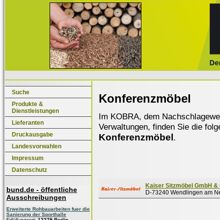
Suche
Konferenzmöbel
Produkte &
Dienstleistungen
Im KOBRA, dem Nachschlagewerk f
Lieferanten
Verwaltungen, finden Sie die fol
Druckausgabe
Konferenzmöbel
.
Landesvorwahlen
Impressum
Datenschutz
Kaiser Sitzmöbel GmbH &
bund.de - öffentliche
D-73240 Wendlingen am N
Ausschreibungen
Erweiterte Rohbauarbeiten fuer die
Sanierung der Sporthalle
Erfüllungsort:
12279 Berlin