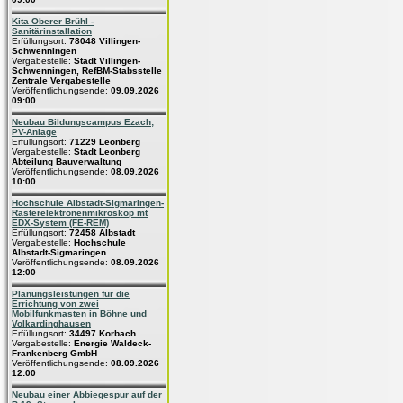
Kita Oberer Brühl -
Sanitärinstallation
Erfüllungsort:
78048 Villingen-
Schwenningen
Vergabestelle:
Stadt Villingen-
Schwenningen, RefBM-Stabsstelle
Zentrale Vergabestelle
Veröffentlichungsende:
09.09.2026
09:00
Neubau Bildungscampus Ezach;
PV-Anlage
Erfüllungsort:
71229 Leonberg
Vergabestelle:
Stadt Leonberg
Abteilung Bauverwaltung
Veröffentlichungsende:
08.09.2026
10:00
Hochschule Albstadt-Sigmaringen-
Rasterelektronenmikroskop mt
EDX-System (FE-REM)
Erfüllungsort:
72458 Albstadt
Vergabestelle:
Hochschule
Albstadt-Sigmaringen
Veröffentlichungsende:
08.09.2026
12:00
Planungsleistungen für die
Errichtung von zwei
Mobilfunkmasten in Böhne und
Volkardinghausen
Erfüllungsort:
34497 Korbach
Vergabestelle:
Energie Waldeck-
Frankenberg GmbH
Veröffentlichungsende:
08.09.2026
12:00
Neubau einer Abbiegespur auf der