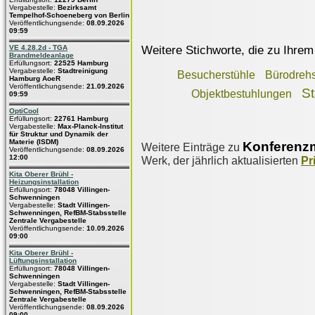
Vergabestelle:
Bezirksamt
Tempelhof-Schoeneberg von Berlin
Veröffentlichungsende:
08.09.2026
09:59
Weitere Stichworte, die zu Ihrem
VE 4.28.2d - TGA
Brandmeldeanlage
Erfüllungsort:
22525 Hamburg
Vergabestelle:
Stadtreinigung
Besucherstühle
Bürodrehs
Hamburg AoeR
Veröffentlichungsende:
21.09.2026
St
Objektbestuhlungen
09:59
OptiCool
Erfüllungsort:
22761 Hamburg
Vergabestelle:
Max-Planck-Institut
für Struktur und Dynamik der
Materie (ISDM)
Konferenz
Weitere Einträge zu
Veröffentlichungsende:
08.09.2026
12:00
Werk, der jährlich aktualisierten
Pr
Kita Oberer Brühl -
Heizungsinstallation
Erfüllungsort:
78048 Villingen-
Schwenningen
Vergabestelle:
Stadt Villingen-
Schwenningen, RefBM-Stabsstelle
Zentrale Vergabestelle
Veröffentlichungsende:
10.09.2026
09:00
Kita Oberer Brühl -
Lüftungsinstallation
Erfüllungsort:
78048 Villingen-
Schwenningen
Vergabestelle:
Stadt Villingen-
Schwenningen, RefBM-Stabsstelle
Zentrale Vergabestelle
Veröffentlichungsende:
08.09.2026
09:00