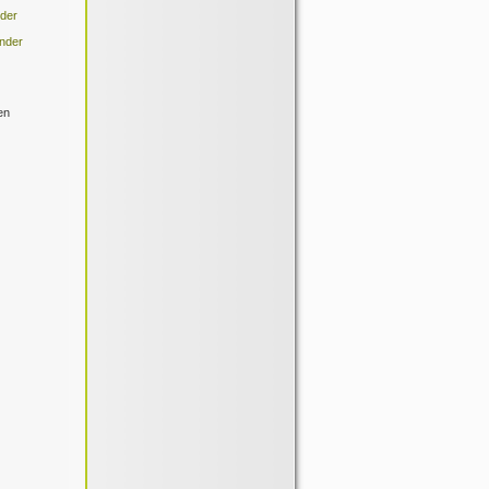
nder
änder
en