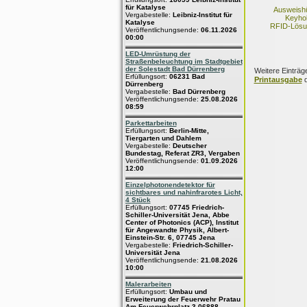
für Katalyse
Ausweishü
Vergabestelle:
Leibniz-Institut für
Keyho
Katalyse
RFID-Lösu
Veröffentlichungsende:
06.11.2026
00:00
LED-Umrüstung der
Straßenbeleuchtung im Stadtgebiet
der Solestadt Bad Dürrenberg
Weitere Einträg
Erfüllungsort:
06231 Bad
Printausgabe
d
Dürrenberg
Vergabestelle:
Bad Dürrenberg
Veröffentlichungsende:
25.08.2026
08:59
Parkettarbeiten
Erfüllungsort:
Berlin-Mitte,
Tiergarten und Dahlem
Vergabestelle:
Deutscher
Bundestag, Referat ZR3, Vergaben
Veröffentlichungsende:
01.09.2026
12:00
Einzelphotonendetektor für
sichtbares und nahinfrarotes Licht,
4 Stück
Erfüllungsort:
07745 Friedrich-
Schiller-Universität Jena, Abbe
Center of Photonics (ACP), Institut
für Angewandte Physik, Albert-
Einstein-Str. 6, 07745 Jena
Vergabestelle:
Friedrich-Schiller-
Universität Jena
Veröffentlichungsende:
21.08.2026
10:00
Malerarbeiten
Erfüllungsort:
Umbau und
Erweiterung der Feuerwehr Pratau
Am Feuerwehrplatz 3 06888