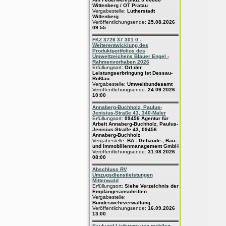
Wittenberg / OT Pratau
Vergabestelle:
Lutherstadt
Wittenberg
Veröffentlichungsende:
25.08.2026
09:55
FKZ 3726 37 301 0 -
Weiterentwicklung des
Produktportfolios des
Umweltzeichens Blauer Engel -
Rahmenvorhaben 2026
Erfüllungsort:
Ort der
Leistungserbringung ist Dessau-
Roßlau.
Vergabestelle:
Umweltbundesamt
Veröffentlichungsende:
24.09.2026
10:00
Annaberg-Buchholz, Paulus-
Jenisius-Straße 43, 340-Maler
Erfüllungsort:
09456 Agentur für
Arbeit Annaberg-Buchholz, Paulus-
Jenisius-Straße 43, 09456
Annaberg-Buchholz
Vergabestelle:
BA - Gebäude-, Bau-
und Immobilienmanagement GmbH
Veröffentlichungsende:
31.08.2026
08:00
Abschluss RV
Umzugsdienstleistungen
Mittenwald
Erfüllungsort:
Siehe Verzeichnis der
Empfängeranschriften
Vergabestelle:
Bundeswehrverwaltung
Veröffentlichungsende:
16.09.2026
13:00
Kauf und Lieferung von mobilen