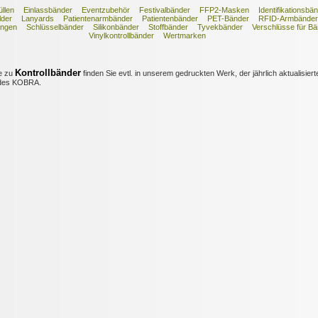
llen
Einlassbänder
Eventzubehör
Festivalbänder
FFP2-Masken
Identifikationsbä
lder
Lanyards
Patientenarmbänder
Patientenbänder
PET-Bänder
RFID-Armbänder
ngen
Schlüsselbänder
Silikonbänder
Stoffbänder
Tyvekbänder
Verschlüsse für B
Vinylkontrollbänder
Wertmarken
Kontrollbänder
e zu
finden Sie evtl. in unserem gedruckten Werk, der jährlich aktualisiert
es KOBRA.