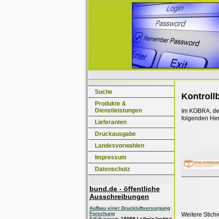
Suche
Kontroll
Produkte &
Dienstleistungen
Im KOBRA, dem
folgenden Her
Lieferanten
Druckausgabe
Landesvorwahlen
Impressum
Datenschutz
bund.de - öffentliche
Ausschreibungen
Aufbau einer Druckluftversorgung
Forschung
Weitere Stich
Erfüllungsort:
18059 Leibniz-Institut