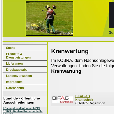
Suche
Kranwartung
Produkte &
Dienstleistungen
Im KOBRA, dem Nachschlagewerk f
Lieferanten
Verwaltungen, finden Sie die fol
Druckausgabe
Kranwartung
.
Landesvorwahlen
Impressum
Datenschutz
BIFAG AG
bund.de - öffentliche
Krantechnik
Ausschreibungen
CH-8105 Regensdorf
Lüftungsinstallation nach DIN
18379 - Neubau Kreissporthalle
Lörrach