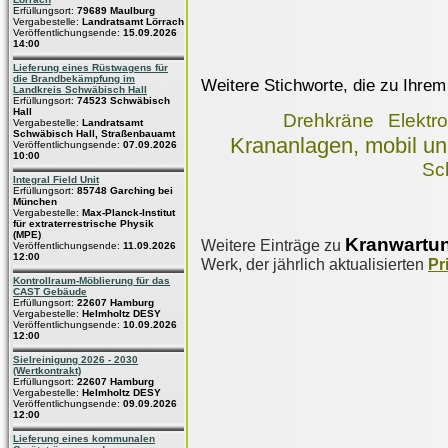
Erfüllungsort:
79689 Maulburg
Vergabestelle:
Landratsamt Lörrach
Veröffentlichungsende:
15.09.2026
14:00
Lieferung eines Rüstwagens für
die Brandbekämpfung im
Weitere Stichworte, die zu Ihrem
Landkreis Schwäbisch Hall
Erfüllungsort:
74523 Schwäbisch
Hall
Drehkräne
Elektr
Vergabestelle:
Landratsamt
Schwäbisch Hall, Straßenbauamt
Krananlagen, mobil un
Veröffentlichungsende:
07.09.2026
10:00
Sc
Integral Field Unit
Erfüllungsort:
85748 Garching bei
München
Vergabestelle:
Max-Planck-Institut
für extraterrestrische Physik
(MPE)
Kranwartu
Weitere Einträge zu
Veröffentlichungsende:
11.09.2026
12:00
Werk, der jährlich aktualisierten
Pr
Kontrollraum-Möblierung für das
CAST Gebäude
Erfüllungsort:
22607 Hamburg
Vergabestelle:
Helmholtz DESY
Veröffentlichungsende:
10.09.2026
12:00
Sielreinigung 2026 - 2030
(Wertkontrakt)
Erfüllungsort:
22607 Hamburg
Vergabestelle:
Helmholtz DESY
Veröffentlichungsende:
09.09.2026
12:00
Lieferung eines kommunalen