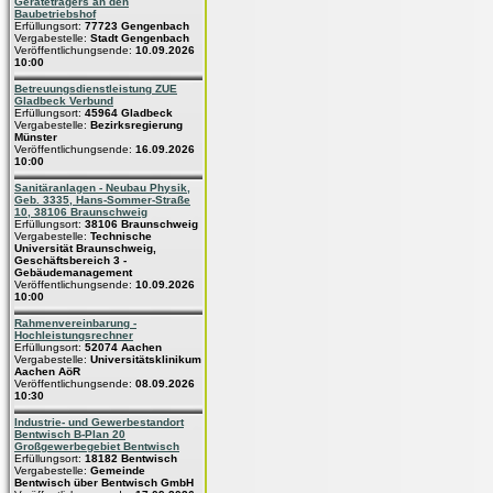
Geräteträgers an den
Baubetriebshof
Erfüllungsort:
77723 Gengenbach
Vergabestelle:
Stadt Gengenbach
Veröffentlichungsende:
10.09.2026
10:00
Betreuungsdienstleistung ZUE
Gladbeck Verbund
Erfüllungsort:
45964 Gladbeck
Vergabestelle:
Bezirksregierung
Münster
Veröffentlichungsende:
16.09.2026
10:00
Sanitäranlagen - Neubau Physik,
Geb. 3335, Hans-Sommer-Straße
10, 38106 Braunschweig
Erfüllungsort:
38106 Braunschweig
Vergabestelle:
Technische
Universität Braunschweig,
Geschäftsbereich 3 -
Gebäudemanagement
Veröffentlichungsende:
10.09.2026
10:00
Rahmenvereinbarung -
Hochleistungsrechner
Erfüllungsort:
52074 Aachen
Vergabestelle:
Universitätsklinikum
Aachen AöR
Veröffentlichungsende:
08.09.2026
10:30
Industrie- und Gewerbestandort
Bentwisch B-Plan 20
Großgewerbegebiet Bentwisch
Erfüllungsort:
18182 Bentwisch
Vergabestelle:
Gemeinde
Bentwisch über Bentwisch GmbH