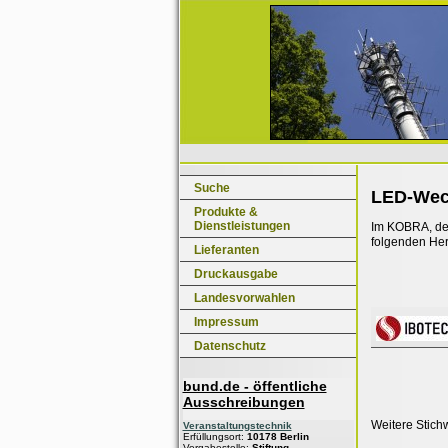
Suche
LED-Wec
Produkte &
Dienstleistungen
Im KOBRA, dem
folgenden Her
Lieferanten
Druckausgabe
Landesvorwahlen
Impressum
Datenschutz
bund.de - öffentliche
Ausschreibungen
Weitere Stich
Veranstaltungstechnik
Erfüllungsort:
10178 Berlin
Vergabestelle:
Stiftung