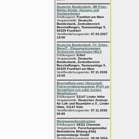
Deutsche Bundesbank, WA Peter-
Böhler-Straße, Heizung- und
Sanitärarbeiten
Erfüllungsort:
Frankfurt am Main
Vergabestelle:
Deutsche
Bundesbank, Zentralbereich
Beschaffungen, Taunusanlage 5,
60329 Frankfurt
Veröffentlichungsende:
07.02.2027
15:00
Deutsche Bundesbank, Fil. Erfurt -
MoveIT - Planungsleistungen
Technische Ausrüstung HKLS
Erfüllungsort:
Erfurt
Vergabestelle:
Deutsche
Bundesbank, Zentralbereich
Beschaffungen, Taunusanlage 5,
60329 Frankfurt am Main
Veröffentlichungsende:
07.11.2026
15:00
Beschaffung einer Ultraschall-
Pulververdüsungsanlage (PuV) zur
Herstellung von sphä rischen
Metallpulvern
Erfüllungsort:
51147 Linder Höhe
Vergabestelle:
Deutsches Zentrum
für Luft- und Raumfahrt e.V., Linder
Höhe, 51147 Köln
Veröffentlichungsende:
07.11.2026
00:00
Reinigungsdienstleistung
Erfüllungsort:
09111 Chemnitz
Vergabestelle:
Forschungsinstitut
Betriebliche Bildung (f-bb)
gemeinnützige GmbH
Veröffentlichungsende:
28.08.2026