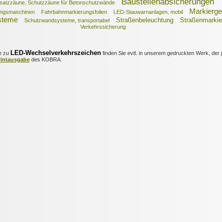
Baustellenabsicherungen
satzzäune, Schutzzäune für Betonschutzwände
Markierge
ungsmaschinen
Fahrbahnmarkierungsfolien
LED-Stauwarnanlagen, mobil
steme
Straßenbeleuchtung
Straßenmarkie
Schutzwandsysteme, transportabel
Verkehrssicherung
LED-Wechselverkehrszeichen
e zu
finden Sie evtl. in unserem gedruckten Werk, der j
rintausgabe
des KOBRA.