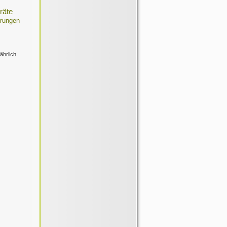
räte
rungen
ährlich