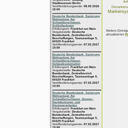
Auf
Stadtmuseum Berlin
Veröffentlichungsende:
08.09.2026
Demarkier
16:00
Markiersy
Deutsche Bundesbank, Sanierung
Wohnanlage Am
Schwalbenschwanz,
Schließanlagen
Erfüllungsort:
Frankfurt am Main
Weitere Einträg
Vergabestelle:
Deutsche
aktualisierten
P
Bundesbank, Zentralbereich
Beschaffungen, Taunusanlage 5,
60329 Frankfurt
Veröffentlichungsende:
07.02.2027
15:00
Deutsche Bundesbank, Sanierung
Wohnanlage Am
Schwalbenschwanz,
Gebäudeautomation
Erfüllungsort:
Frankfurt am Main
Vergabestelle:
Deutsche
Bundesbank, Zentralbereich
Beschaffungen, Taunusanlage 5,
60329 Frankfurt
Veröffentlichungsende:
07.02.2027
15:00
Deutsche Bundesbank, Sanierung
Wohnanlage Am
Schwalbenschwanz, Zimmer-,
Dachdeckungs- und
Klempnerarbeiten
Erfüllungsort:
Frankfurt am Main
Vergabestelle:
Deutsche
Bundesbank, Zentralbereich
Beschaffungen, Taunusanlage 5,
60329 Frankfurt
Veröffentlichungsende:
07.02.2027
15:00