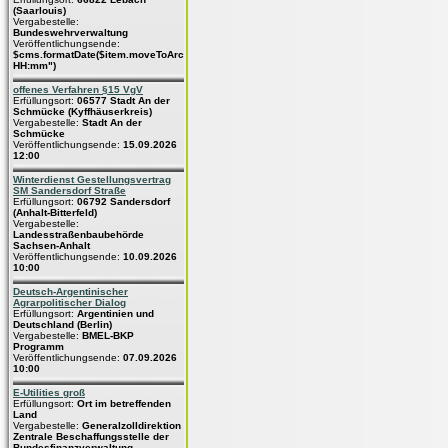
(Saarlouis)
Vergabestelle:
Bundeswehrverwaltung
Veröffentlichungsende:
$cms.formatDate($item.moveToArchive,"dd.MM.yyyy
HH:mm")
offenes Verfahren §15 VgV
Erfüllungsort:
06577 Stadt An der
Schmücke (Kyffhäuserkreis)
Vergabestelle:
Stadt An der
Schmücke
Veröffentlichungsende:
15.09.2026
12:00
Winterdienst Gestellungsvertrag
SM Sandersdorf Straße
Erfüllungsort:
06792 Sandersdorf
(Anhalt-Bitterfeld)
Vergabestelle:
Landesstraßenbaubehörde
Sachsen-Anhalt
Veröffentlichungsende:
10.09.2026
10:00
Deutsch-Argentinischer
Agrarpolitischer Dialog
Erfüllungsort:
Argentinien und
Deutschland (Berlin)
Vergabestelle:
BMEL-BKP
Programm
Veröffentlichungsende:
07.09.2026
10:00
E-Utilities groß
Erfüllungsort:
Ort im betreffenden
Land
Vergabestelle:
Generalzolldirektion
Zentrale Beschaffungsstelle der
Bundesfinanzverwaltung