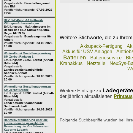
Vergabestelle:
Beschaffungsamt
des BMI
Veröffentlichungsende:
07.09.2026
11:30
REZ SW 45ind AA Rottweil-
Villingen-Schwenningen
Erfüllungsort:
- Maßnahmeorte im
Bezirk des REZ Südwest (Extra-
Regio NUTS 3)
Weitere Stichworte, die zu Ihrem
Vergabestelle:
Bundesagentur für
Arbeit
Veröffentlichungsende:
23.09.2026
Akkupack-Fertigung
Ak
10:00
Akkus für USV-Anlagen
Antrieb
Winterdienst Gestellungsvertrag
Batterien
SM Zerbst Radweg 1
Batterieservice
Ble
Erfüllungsort:
39261 Zerbst (Anhalt-
Kranakkus
Netzteile
NexSys-Bat
Bitterfeld)
Vergabestelle:
We
Landesstraßenbaubehörde
Sachsen-Anhalt
Veröffentlichungsende:
10.09.2026
10:00
Winterdienst Gestellungsvertrag
Ladegerät
Weitere Einträge zu
SM Zerbst Straße
Erfüllungsort:
39261 Zerbst (Anhalt-
der jährlich aktualisierten
Printau
Bitterfeld)
Vergabestelle:
Landesstraßenbaubehörde
Sachsen-Anhalt
Veröffentlichungsende:
10.09.2026
10:00
Folgende Suchbegriffe wurden bei Ihre
Rahmenvereinbarung über die
konventionelle gewerbliche
Bewachung der Graf-Haeseler-
Kaserne Lebach
Erfüllungsort:
66822 Lebach