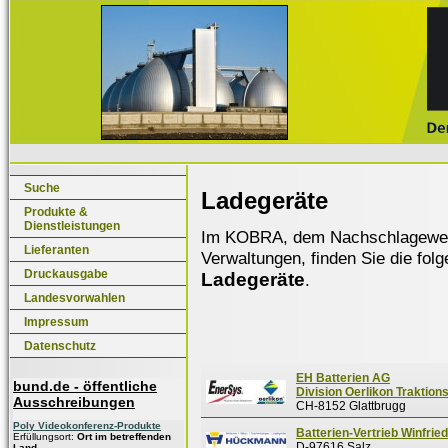
Suche
Ladegeräte
Produkte &
Dienstleistungen
Im KOBRA, dem Nachschlagewerk f
Lieferanten
Verwaltungen, finden Sie die fol
Druckausgabe
Ladegeräte
.
Landesvorwahlen
Impressum
Datenschutz
EH Batterien AG
bund.de - öffentliche
Division Oerlikon Traktion
Ausschreibungen
CH-8152 Glattbrugg
Poly Videokonferenz-Produkte
Batterien-Vertrieb Winfr
Erfüllungsort:
Ort im betreffenden
D-97616 Salz
Land