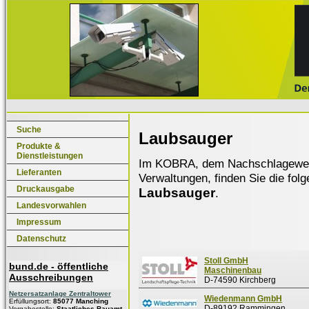
Suche
Laubsauger
Produkte &
Dienstleistungen
Im KOBRA, dem Nachschlagewerk f
Lieferanten
Verwaltungen, finden Sie die fol
Druckausgabe
Laubsauger
.
Landesvorwahlen
Impressum
Datenschutz
Stoll GmbH
bund.de - öffentliche
Maschinenbau
Ausschreibungen
D-74590 Kirchberg
Netzersatzanlage Zentraltower
Wiedenmann GmbH
Erfüllungsort:
85077 Manching
D-89192 Rammingen
Vergabestelle:
Staatliches Bauamt