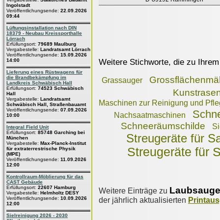
Ingolstadt
Veröffentlichungsende:
22.09.2026
09:44
Lüftungsinstallation nach DIN
18379 - Neubau Kreissporthalle
Lörrach
Erfüllungsort:
79689 Maulburg
Vergabestelle:
Landratsamt Lörrach
Veröffentlichungsende:
15.09.2026
Weitere Stichworte, die zu Ihrem
14:00
Lieferung eines Rüstwagens für
die Brandbekämpfung im
Grossflächenmä
Grassauger
Landkreis Schwäbisch Hall
Erfüllungsort:
74523 Schwäbisch
Kunstrasen
Hall
Vergabestelle:
Landratsamt
Maschinen zur Reinigung und Pfle
Schwäbisch Hall, Straßenbauamt
Veröffentlichungsende:
07.09.2026
Schne
Nachsaatmaschinen
10:00
Schneeräumschilde
S
Integral Field Unit
Erfüllungsort:
85748 Garching bei
Streugeräte für Sa
München
Vergabestelle:
Max-Planck-Institut
Streugeräte für Sp
für extraterrestrische Physik
(MPE)
Veröffentlichungsende:
11.09.2026
12:00
Kontrollraum-Möblierung für das
CAST Gebäude
Erfüllungsort:
22607 Hamburg
Laubsauge
Weitere Einträge zu
Vergabestelle:
Helmholtz DESY
Veröffentlichungsende:
10.09.2026
der jährlich aktualisierten
Printau
12:00
Sielreinigung 2026 - 2030