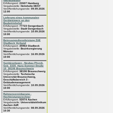
(Wertkontrakt)
Erfüllungsort:
22607 Hamburg
Vergabestelle:
Helmholtz DESY
Veröffentlichungsende:
09.09.2026
12:00
Lieferung eines kommunalen
Geräteträgers an den
Baubetriebshof
Erfüllungsort:
77723 Gengenbach
Vergabestelle:
Stadt Gengenbach
Veröffentlichungsende:
10.09.2026
10:00
Betreuungsdienstleistung ZUE
Gladbeck Verbund
Erfüllungsort:
45964 Gladbeck
Vergabestelle:
Bezirksregierung
Münster
Veröffentlichungsende:
16.09.2026
10:00
Sanitäranlagen - Neubau Physik,
Geb. 3335, Hans-Sommer-Straße
10, 38106 Braunschweig
Erfüllungsort:
38106 Braunschweig
Vergabestelle:
Technische
Universität Braunschweig,
Geschäftsbereich 3 -
Gebäudemanagement
Veröffentlichungsende:
10.09.2026
10:00
Rahmenvereinbarung -
Hochleistungsrechner
Erfüllungsort:
52074 Aachen
Vergabestelle:
Universitätsklinikum
Aachen AöR
Veröffentlichungsende:
08.09.2026
10:30