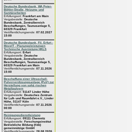
Deutsche Bundesbank, WA Peter-
Böhler-Straße, Heizung- und
Sanitärarbeiten
Erfüllungsort:
Frankfurt am Main
Vergabestelle:
Deutsche
Bundesbank, Zentralbereich
Beschaffungen, Taunusanlage 5,
60329 Frankfurt
Veröffentlichungsende:
07.02.2027
15:00
Deutsche Bundesbank, Fil. Erfurt -
MoveIT - Planungsleistungen
Technische Ausrüstung HKLS
Erfüllungsort:
Erfurt
Vergabestelle:
Deutsche
Bundesbank, Zentralbereich
Beschaffungen, Taunusanlage 5,
60329 Frankfurt am Main
Veröffentlichungsende:
07.11.2026
15:00
Beschaffung einer Ultraschall-
Pulververdüsungsanlage (PuV) zur
Herstellung von sphä rischen
Metallpulvern
Erfüllungsort:
51147 Linder Höhe
Vergabestelle:
Deutsches Zentrum
für Luft- und Raumfahrt e.V., Linder
Höhe, 51147 Köln
Veröffentlichungsende:
07.11.2026
00:00
Reinigungsdienstleistung
Erfüllungsort:
09111 Chemnitz
Vergabestelle:
Forschungsinstitut
Betriebliche Bildung (f-bb)
gemeinnützige GmbH
Veröffentlichungsende:
28.08.2026