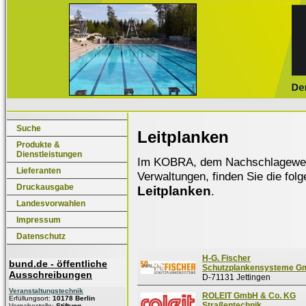
Suche
Leitplanken
Produkte &
Dienstleistungen
Im KOBRA, dem Nachschlagewerk f
Lieferanten
Verwaltungen, finden Sie die fol
Druckausgabe
Leitplanken
.
Landesvorwahlen
Impressum
Datenschutz
H-G. Fischer
bund.de - öffentliche
Schutzplankensysteme G
Ausschreibungen
D-71131 Jettingen
Veranstaltungstechnik
ROLEIT GmbH & Co. KG
Erfüllungsort:
10178 Berlin
Straßentechnik
Vergabestelle:
Stiftung