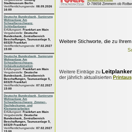
Stadtmuseum Berlin
D-78658 Zimmern ob Rottwe
Veröffentlichungsende:
08.09.2026
16:00
Deutsche Bundesbank, Sanierung
Wohnanlage Am
Schwalbenschwanz,
Schließanlagen
Erfüllungsort:
Frankfurt am Main
Vergabestelle:
Deutsche
Bundesbank, Zentralbereich
Beschaffungen, Taunusanlage 5,
Weitere Stichworte, die zu Ihrem
60329 Frankfurt
Veröffentlichungsende:
07.02.2027
15:00
S
Deutsche Bundesbank, Sanierung
Wohnanlage Am
Schwalbenschwanz,
Gebäudeautomation
Erfüllungsort:
Frankfurt am Main
Leitplanke
Weitere Einträge zu
Vergabestelle:
Deutsche
Bundesbank, Zentralbereich
der jährlich aktualisierten
Printau
Beschaffungen, Taunusanlage 5,
60329 Frankfurt
Veröffentlichungsende:
07.02.2027
15:00
Deutsche Bundesbank, Sanierung
Wohnanlage Am
Schwalbenschwanz, Zimmer-,
Dachdeckungs- und
Klempnerarbeiten
Erfüllungsort:
Frankfurt am Main
Vergabestelle:
Deutsche
Bundesbank, Zentralbereich
Beschaffungen, Taunusanlage 5,
60329 Frankfurt
Veröffentlichungsende:
07.02.2027
15:00