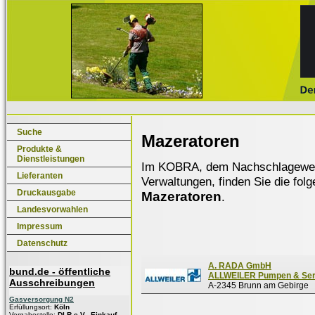
Suche
Mazeratoren
Produkte &
Dienstleistungen
Im KOBRA, dem Nachschlagewerk f
Lieferanten
Verwaltungen, finden Sie die fol
Druckausgabe
Mazeratoren
.
Landesvorwahlen
Impressum
Datenschutz
A. RADA GmbH
bund.de - öffentliche
ALLWEILER Pumpen & Ser
Ausschreibungen
A-2345 Brunn am Gebirge
Gasversorgung N2
Erfüllungsort:
Köln
Vergabestelle:
DLR e.V., Einkauf