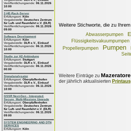
Veröffentlichungsende:
06.11.2026
10:00
2-HE-Rack-Server
Erfüllungsort:
Köln
Vergabestelle:
Deutsches Zentrum
für Luft- und Raumfahrt e.V. (DLR)
Weitere Stichworte, die zu Ihrem
Veröffentlichungsende:
06.11.2026
09:00
E
Abwasserpumpen
Software Development
Erfüllungsort:
Köln
Flüssigkeitsvakuumpumpen
Vergabestelle:
DLR e.V., Einkauf
Pumpen
Veröffentlichungsende:
06.11.2026
Propellerpumpen
10:00
Sei
Studie zur H2-Anbindung
Erfüllungsort:
Stuttgart
Vergabestelle:
DLR e.V., Einkauf
Veröffentlichungsende:
06.11.2026
00:00
Mazerator
Weitere Einträge zu
Signalanalysator
Erfüllungsort:
Oberpfaffenhofen
der jährlich aktualisierten
Printau
Vergabestelle:
DLR e.V., Einkauf
Veröffentlichungsende:
06.11.2026
10:00
GSSR Next-Gen - Integrated,
Secure, Multi-Missions Upgrade
Erfüllungsort:
Oberpfaffenhofen
Vergabestelle:
Deutsches Zentrum
für Luft- und Raumfahrt e.V. (DLR)
Veröffentlichungsende:
06.11.2026
09:00
SYSTEM ENGINEERING AND DTN
SERVICES
Erfüllungsort:
Köln