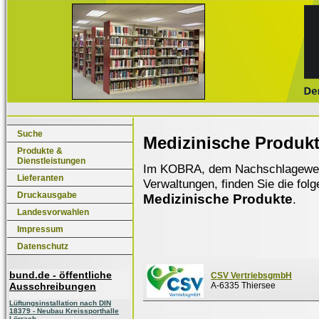
Suche
Medizinische Produk
Produkte &
Dienstleistungen
Im KOBRA, dem Nachschlagewerk f
Lieferanten
Verwaltungen, finden Sie die fol
Druckausgabe
Medizinische Produkte
.
Landesvorwahlen
Impressum
Datenschutz
bund.de - öffentliche
CSV VertriebsgmbH
Ausschreibungen
A-6335 Thiersee
Lüftungsinstallation nach DIN
18379 - Neubau Kreissporthalle
Lörrach