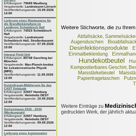
Erfüllungsort:
79689 Maulburg
Vergabestelle:
Landratsamt Lörrach
Veröffentlichungsende:
15.09.2026
14:00
Lieferung eines Rüstwagens für
die Brandbekämpfung im
Weitere Stichworte, die zu Ihrem
Landkreis Schwäbisch Hall
Erfüllungsort:
74523 Schwäbisch
Hall
Abfallsäcke, Sammelsäcke
Vergabestelle:
Landratsamt
Schwäbisch Hall, Straßenbauamt
Augenduschen
Bioabfallsäc
Veröffentlichungsende:
07.09.2026
Desinfektionsprodukte
10:00
E
Einmalbekleidung
Einmalhan
Integral Field Unit
Erfüllungsort:
85748 Garching bei
Hundekotbeutel
Hu
München
Vergabestelle:
Max-Planck-Institut
Kompostierbares Geschirr, Be
für extraterrestrische Physik
(MPE)
Maisstärkebeutel
Maisstä
Veröffentlichungsende:
11.09.2026
Papiertragetaschen
Putzr
12:00
T
Kontrollraum-Möblierung für das
CAST Gebäude
Erfüllungsort:
22607 Hamburg
Vergabestelle:
Helmholtz DESY
Veröffentlichungsende:
10.09.2026
12:00
Medizinisc
Weitere Einträge zu
Sielreinigung 2026 - 2030
gedruckten Werk, der jährlich aktua
(Wertkontrakt)
Erfüllungsort:
22607 Hamburg
Vergabestelle:
Helmholtz DESY
Veröffentlichungsende:
09.09.2026
12:00
Lieferung eines kommunalen