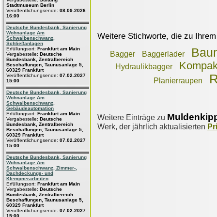
Stadtmuseum Berlin
Veröffentlichungsende:
08.09.2026
16:00
Deutsche Bundesbank, Sanierung
Wohnanlage Am
Weitere Stichworte, die zu Ihrem
Schwalbenschwanz,
Schließanlagen
Erfüllungsort:
Frankfurt am Main
Bau
Bagger
Baggerlader
Vergabestelle:
Deutsche
Bundesbank, Zentralbereich
Kompakt
Beschaffungen, Taunusanlage 5,
Hydraulikbagger
60329 Frankfurt
R
Veröffentlichungsende:
07.02.2027
Planierraupen
15:00
Deutsche Bundesbank, Sanierung
Wohnanlage Am
Schwalbenschwanz,
Gebäudeautomation
Erfüllungsort:
Frankfurt am Main
Muldenkip
Weitere Einträge zu
Vergabestelle:
Deutsche
Bundesbank, Zentralbereich
Werk, der jährlich aktualisierten
Pr
Beschaffungen, Taunusanlage 5,
60329 Frankfurt
Veröffentlichungsende:
07.02.2027
15:00
Deutsche Bundesbank, Sanierung
Wohnanlage Am
Schwalbenschwanz, Zimmer-,
Dachdeckungs- und
Klempnerarbeiten
Erfüllungsort:
Frankfurt am Main
Vergabestelle:
Deutsche
Bundesbank, Zentralbereich
Beschaffungen, Taunusanlage 5,
60329 Frankfurt
Veröffentlichungsende:
07.02.2027
15:00