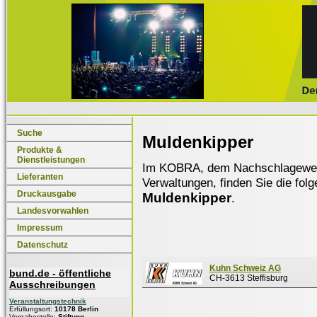
Suche
Muldenkipper
Produkte &
Dienstleistungen
Im KOBRA, dem Nachschlagewerk f
Lieferanten
Verwaltungen, finden Sie die fol
Druckausgabe
Muldenkipper
.
Landesvorwahlen
Impressum
Datenschutz
Kuhn Schweiz AG
bund.de - öffentliche
CH-3613 Steffisburg
Ausschreibungen
Veranstaltungstechnik
Erfüllungsort:
10178 Berlin
Vergabestelle:
Stiftung