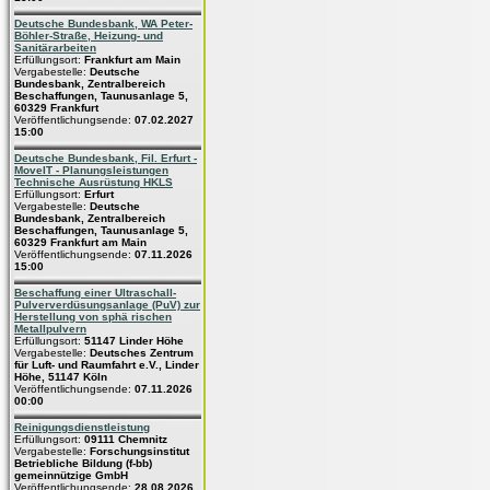
Deutsche Bundesbank, WA Peter-
Böhler-Straße, Heizung- und
Sanitärarbeiten
Erfüllungsort:
Frankfurt am Main
Vergabestelle:
Deutsche
Bundesbank, Zentralbereich
Beschaffungen, Taunusanlage 5,
60329 Frankfurt
Veröffentlichungsende:
07.02.2027
15:00
Deutsche Bundesbank, Fil. Erfurt -
MoveIT - Planungsleistungen
Technische Ausrüstung HKLS
Erfüllungsort:
Erfurt
Vergabestelle:
Deutsche
Bundesbank, Zentralbereich
Beschaffungen, Taunusanlage 5,
60329 Frankfurt am Main
Veröffentlichungsende:
07.11.2026
15:00
Beschaffung einer Ultraschall-
Pulververdüsungsanlage (PuV) zur
Herstellung von sphä rischen
Metallpulvern
Erfüllungsort:
51147 Linder Höhe
Vergabestelle:
Deutsches Zentrum
für Luft- und Raumfahrt e.V., Linder
Höhe, 51147 Köln
Veröffentlichungsende:
07.11.2026
00:00
Reinigungsdienstleistung
Erfüllungsort:
09111 Chemnitz
Vergabestelle:
Forschungsinstitut
Betriebliche Bildung (f-bb)
gemeinnützige GmbH
Veröffentlichungsende:
28.08.2026