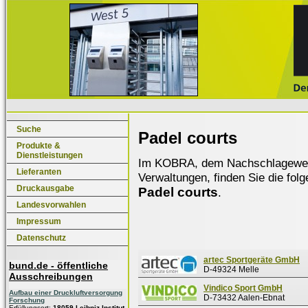
Suche
Padel courts
Produkte &
Dienstleistungen
Im KOBRA, dem Nachschlagewerk f
Lieferanten
Verwaltungen, finden Sie die fol
Druckausgabe
Padel courts
.
Landesvorwahlen
Impressum
Datenschutz
artec Sportgeräte GmbH
bund.de - öffentliche
D-49324 Melle
Ausschreibungen
Vindico Sport GmbH
Aufbau einer Druckluftversorgung
D-73432 Aalen-Ebnat
Forschung
Erfüllungsort:
18059 Leibniz-Institut