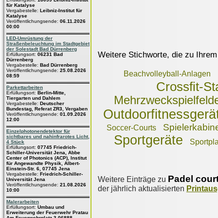
für Katalyse
Vergabestelle:
Leibniz-Institut für
Katalyse
Veröffentlichungsende:
06.11.2026
00:00
LED-Umrüstung der
Straßenbeleuchtung im Stadtgebiet
der Solestadt Bad Dürrenberg
Weitere Stichworte, die zu Ihrem
Erfüllungsort:
06231 Bad
Dürrenberg
Vergabestelle:
Bad Dürrenberg
Veröffentlichungsende:
25.08.2026
Beachvolleyball-Anlagen
08:59
Crossfit-St
Parkettarbeiten
Erfüllungsort:
Berlin-Mitte,
Mehrzweckspielfeld
Tiergarten und Dahlem
Vergabestelle:
Deutscher
Bundestag, Referat ZR3, Vergaben
Outdoorfitnessgerä
Veröffentlichungsende:
01.09.2026
12:00
Spielerkabine
Soccer-Courts
Einzelphotonendetektor für
Sportgeräte
sichtbares und nahinfrarotes Licht,
Sportpl
4 Stück
Erfüllungsort:
07745 Friedrich-
Schiller-Universität Jena, Abbe
Center of Photonics (ACP), Institut
für Angewandte Physik, Albert-
Einstein-Str. 6, 07745 Jena
Vergabestelle:
Friedrich-Schiller-
Padel cour
Weitere Einträge zu
Universität Jena
Veröffentlichungsende:
21.08.2026
der jährlich aktualisierten
Printau
10:00
Malerarbeiten
Erfüllungsort:
Umbau und
Erweiterung der Feuerwehr Pratau
Am Feuerwehrplatz 3 06888