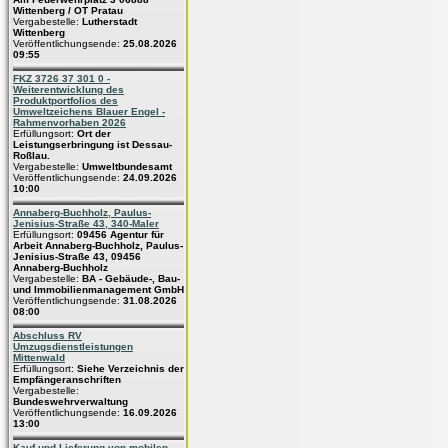
Wittenberg / OT Pratau
Vergabestelle:
Lutherstadt
Wittenberg
Veröffentlichungsende:
25.08.2026
09:55
FKZ 3726 37 301 0 -
Weiterentwicklung des
Produktportfolios des
Umweltzeichens Blauer Engel -
Rahmenvorhaben 2026
Erfüllungsort:
Ort der
Leistungserbringung ist Dessau-
Roßlau.
Vergabestelle:
Umweltbundesamt
Veröffentlichungsende:
24.09.2026
10:00
Annaberg-Buchholz, Paulus-
Jenisius-Straße 43, 340-Maler
Erfüllungsort:
09456 Agentur für
Arbeit Annaberg-Buchholz, Paulus-
Jenisius-Straße 43, 09456
Annaberg-Buchholz
Vergabestelle:
BA - Gebäude-, Bau-
und Immobilienmanagement GmbH
Veröffentlichungsende:
31.08.2026
08:00
Abschluss RV
Umzugsdienstleistungen
Mittenwald
Erfüllungsort:
Siehe Verzeichnis der
Empfängeranschriften
Vergabestelle:
Bundeswehrverwaltung
Veröffentlichungsende:
16.09.2026
13:00
Kauf und Lieferung von mobilen