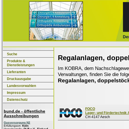
Suche
Regalanlagen, doppe
Produkte &
Dienstleistungen
Im KOBRA, dem Nachschlagewerk f
Lieferanten
Verwaltungen, finden Sie die fol
Druckausgabe
Regalanlagen, doppelstöc
Landesvorwahlen
Impressum
Datenschutz
FOCO
bund.de - öffentliche
Lager- und Fördertechnik
Ausschreibungen
CH-4147 Aesch
Gasversorgung N2
Erfüllungsort:
Köln
Vergabestelle:
DLR e.V., Einkauf