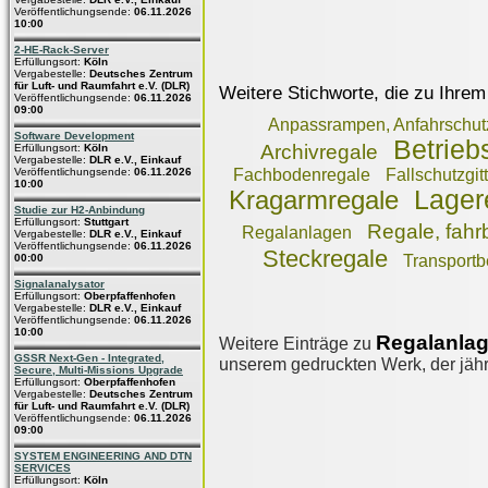
Veröffentlichungsende:
06.11.2026
10:00
2-HE-Rack-Server
Erfüllungsort:
Köln
Vergabestelle:
Deutsches Zentrum
für Luft- und Raumfahrt e.V. (DLR)
Weitere Stichworte, die zu Ihrem
Veröffentlichungsende:
06.11.2026
09:00
Anpassrampen, Anfahrschut
Software Development
Betrieb
Archivregale
Erfüllungsort:
Köln
Vergabestelle:
DLR e.V., Einkauf
Veröffentlichungsende:
06.11.2026
Fachbodenregale
Fallschutzgit
10:00
Lager
Kragarmregale
Studie zur H2-Anbindung
Erfüllungsort:
Stuttgart
Regale, fahr
Regalanlagen
Vergabestelle:
DLR e.V., Einkauf
Veröffentlichungsende:
06.11.2026
Steckregale
00:00
Transportb
Signalanalysator
Erfüllungsort:
Oberpfaffenhofen
Vergabestelle:
DLR e.V., Einkauf
Veröffentlichungsende:
06.11.2026
10:00
Regalanlag
Weitere Einträge zu
GSSR Next-Gen - Integrated,
unserem gedruckten Werk, der jährl
Secure, Multi-Missions Upgrade
Erfüllungsort:
Oberpfaffenhofen
Vergabestelle:
Deutsches Zentrum
für Luft- und Raumfahrt e.V. (DLR)
Veröffentlichungsende:
06.11.2026
09:00
SYSTEM ENGINEERING AND DTN
SERVICES
Erfüllungsort:
Köln