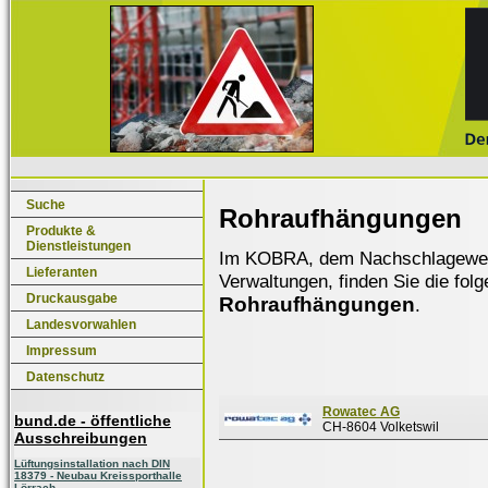
Suche
Rohraufhängungen
Produkte &
Dienstleistungen
Im KOBRA, dem Nachschlagewerk f
Lieferanten
Verwaltungen, finden Sie die fol
Druckausgabe
Rohraufhängungen
.
Landesvorwahlen
Impressum
Datenschutz
Rowatec AG
bund.de - öffentliche
CH-8604 Volketswil
Ausschreibungen
Lüftungsinstallation nach DIN
18379 - Neubau Kreissporthalle
Lörrach