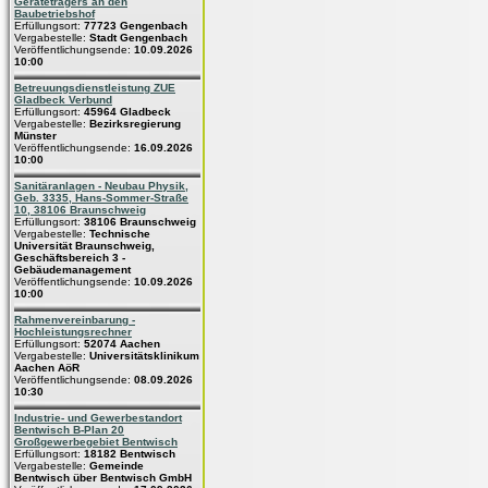
Geräteträgers an den
Baubetriebshof
Erfüllungsort:
77723 Gengenbach
Vergabestelle:
Stadt Gengenbach
Veröffentlichungsende:
10.09.2026
10:00
Betreuungsdienstleistung ZUE
Gladbeck Verbund
Erfüllungsort:
45964 Gladbeck
Vergabestelle:
Bezirksregierung
Münster
Veröffentlichungsende:
16.09.2026
10:00
Sanitäranlagen - Neubau Physik,
Geb. 3335, Hans-Sommer-Straße
10, 38106 Braunschweig
Erfüllungsort:
38106 Braunschweig
Vergabestelle:
Technische
Universität Braunschweig,
Geschäftsbereich 3 -
Gebäudemanagement
Veröffentlichungsende:
10.09.2026
10:00
Rahmenvereinbarung -
Hochleistungsrechner
Erfüllungsort:
52074 Aachen
Vergabestelle:
Universitätsklinikum
Aachen AöR
Veröffentlichungsende:
08.09.2026
10:30
Industrie- und Gewerbestandort
Bentwisch B-Plan 20
Großgewerbegebiet Bentwisch
Erfüllungsort:
18182 Bentwisch
Vergabestelle:
Gemeinde
Bentwisch über Bentwisch GmbH