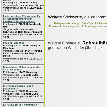
Erfüllungsort:
79689 Maulburg
Vergabestelle:
Landratsamt Lörrach
Veröffentlichungsende:
15.09.2026
14:00
Weitere Stichworte, die zu Ihrem
Lieferung eines Rüstwagens für
die Brandbekämpfung im
Landkreis Schwäbisch Hall
Belagsentwässerung
Dehnfugen für Fahrb
Erfüllungsort:
74523 Schwäbisch
Kunststoffrohrleitungsbau
Rohrleitungen aus Kun
Hall
Vergabestelle:
Landratsamt
Schwäbisch Hall, Straßenbauamt
Veröffentlichungsende:
07.09.2026
10:00
Rohraufhä
Weitere Einträge zu
Integral Field Unit
Erfüllungsort:
85748 Garching bei
gedruckten Werk, der jährlich aktua
München
Vergabestelle:
Max-Planck-Institut
für extraterrestrische Physik
(MPE)
Veröffentlichungsende:
11.09.2026
12:00
Kontrollraum-Möblierung für das
CAST Gebäude
Erfüllungsort:
22607 Hamburg
Vergabestelle:
Helmholtz DESY
Veröffentlichungsende:
10.09.2026
12:00
Sielreinigung 2026 - 2030
(Wertkontrakt)
Erfüllungsort:
22607 Hamburg
Vergabestelle:
Helmholtz DESY
Veröffentlichungsende:
09.09.2026
12:00
Lieferung eines kommunalen