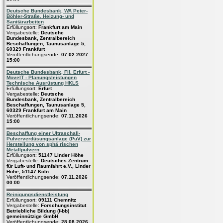
Deutsche Bundesbank, WA Peter-
Böhler-Straße, Heizung- und
Sanitärarbeiten
Erfüllungsort:
Frankfurt am Main
Vergabestelle:
Deutsche
Bundesbank, Zentralbereich
Beschaffungen, Taunusanlage 5,
60329 Frankfurt
Veröffentlichungsende:
07.02.2027
15:00
Deutsche Bundesbank, Fil. Erfurt -
MoveIT - Planungsleistungen
Technische Ausrüstung HKLS
Erfüllungsort:
Erfurt
Vergabestelle:
Deutsche
Bundesbank, Zentralbereich
Beschaffungen, Taunusanlage 5,
60329 Frankfurt am Main
Veröffentlichungsende:
07.11.2026
15:00
Beschaffung einer Ultraschall-
Pulververdüsungsanlage (PuV) zur
Herstellung von sphä rischen
Metallpulvern
Erfüllungsort:
51147 Linder Höhe
Vergabestelle:
Deutsches Zentrum
für Luft- und Raumfahrt e.V., Linder
Höhe, 51147 Köln
Veröffentlichungsende:
07.11.2026
00:00
Reinigungsdienstleistung
Erfüllungsort:
09111 Chemnitz
Vergabestelle:
Forschungsinstitut
Betriebliche Bildung (f-bb)
gemeinnützige GmbH
Veröffentlichungsende:
28.08.2026