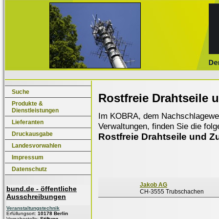
Suche
Rostfreie Drahtseile 
Produkte &
Dienstleistungen
Im KOBRA, dem Nachschlagewerk f
Lieferanten
Verwaltungen, finden Sie die fol
Druckausgabe
Rostfreie Drahtseile und Zu
Landesvorwahlen
Impressum
Datenschutz
Jakob AG
bund.de - öffentliche
CH-3555 Trubschachen
Ausschreibungen
Veranstaltungstechnik
Erfüllungsort:
10178 Berlin
Vergabestelle:
Stiftung