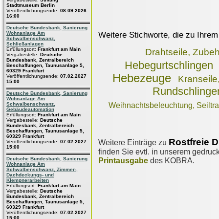
Stadtmuseum Berlin
Veröffentlichungsende:
08.09.2026
16:00
Deutsche Bundesbank, Sanierung
Weitere Stichworte, die zu Ihrem
Wohnanlage Am
Schwalbenschwanz,
Schließanlagen
Erfüllungsort:
Frankfurt am Main
Drahtseile, Zube
Vergabestelle:
Deutsche
Bundesbank, Zentralbereich
Hebegurtschlingen
Beschaffungen, Taunusanlage 5,
60329 Frankfurt
Hebezeuge
Veröffentlichungsende:
07.02.2027
Kranseile
15:00
Rundschlinge
Deutsche Bundesbank, Sanierung
Wohnanlage Am
Schwalbenschwanz,
Weihnachtsbeleuchtung, Seiltra
Gebäudeautomation
Erfüllungsort:
Frankfurt am Main
Vergabestelle:
Deutsche
Bundesbank, Zentralbereich
Beschaffungen, Taunusanlage 5,
60329 Frankfurt
Rostfreie D
Weitere Einträge zu
Veröffentlichungsende:
07.02.2027
15:00
finden Sie evtl. in unserem gedruck
Deutsche Bundesbank, Sanierung
Printausgabe
des KOBRA.
Wohnanlage Am
Schwalbenschwanz, Zimmer-,
Dachdeckungs- und
Klempnerarbeiten
Erfüllungsort:
Frankfurt am Main
Vergabestelle:
Deutsche
Bundesbank, Zentralbereich
Beschaffungen, Taunusanlage 5,
60329 Frankfurt
Veröffentlichungsende:
07.02.2027
15:00