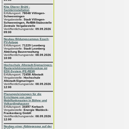
Kita Oberer Brühl -
Sanitärinstallation
Erfüllungsort:
78048 Villingen-
Schwenningen
Vergabestelle:
Stadt Villingen-
Schwenningen, RefBM-Stabsstelle
Zentrale Vergabestelle
Veröffentlichungsende:
09.09.2026
09:00
Neubau Bildungscampus Ezach;
PV-Anlage
Erfüllungsort:
71229 Leonberg
Vergabestelle:
Stadt Leonberg
Abteilung Bauverwaltung
Veröffentlichungsende:
08.09.2026
10:00
Hochschule Albstadt-Sigmaringen-
Rasterelektronenmikroskop mt
EDX-System (FE-REM)
Erfüllungsort:
72458 Albstadt
Vergabestelle:
Hochschule
Albstadt-Sigmaringen
Veröffentlichungsende:
08.09.2026
12:00
Planungsleistungen für die
Errichtung von zwei
Mobilfunkmasten in Böhne und
Volkardinghausen
Erfüllungsort:
34497 Korbach
Vergabestelle:
Energie Waldeck-
Frankenberg GmbH
Veröffentlichungsende:
08.09.2026
12:00
Neubau einer Abbiegespur auf der