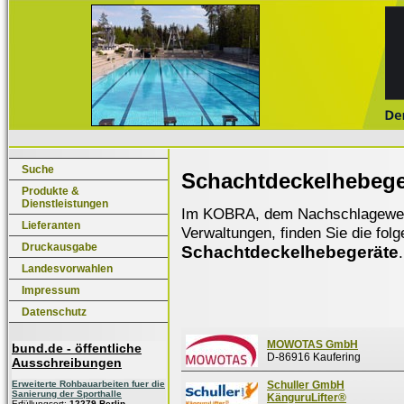
Suche
Schachtdeckelhebege
Produkte &
Dienstleistungen
Im KOBRA, dem Nachschlagewerk f
Lieferanten
Verwaltungen, finden Sie die fol
Druckausgabe
Schachtdeckelhebegeräte
.
Landesvorwahlen
Impressum
Datenschutz
MOWOTAS GmbH
bund.de - öffentliche
D-86916 Kaufering
Ausschreibungen
Erweiterte Rohbauarbeiten fuer die
Schuller GmbH
Sanierung der Sporthalle
KänguruLifter®
Erfüllungsort:
12279 Berlin