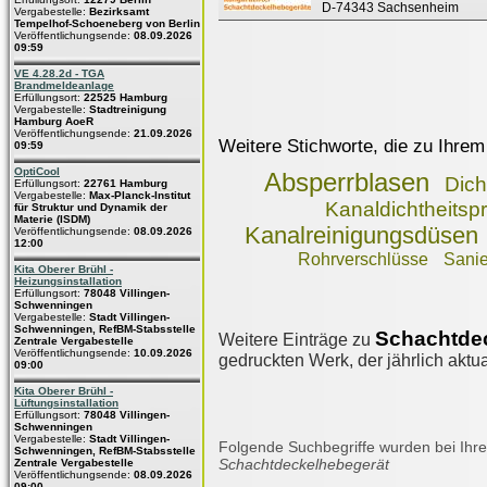
D-74343 Sachsenheim
Vergabestelle:
Bezirksamt
Tempelhof-Schoeneberg von Berlin
Veröffentlichungsende:
08.09.2026
09:59
VE 4.28.2d - TGA
Brandmeldeanlage
Erfüllungsort:
22525 Hamburg
Vergabestelle:
Stadtreinigung
Hamburg AoeR
Veröffentlichungsende:
21.09.2026
Weitere Stichworte, die zu Ihrem
09:59
OptiCool
Absperrblasen
Dich
Erfüllungsort:
22761 Hamburg
Vergabestelle:
Max-Planck-Institut
Kanaldichtheitsp
für Struktur und Dynamik der
Materie (ISDM)
Kanalreinigungsdüsen
Veröffentlichungsende:
08.09.2026
12:00
Rohrverschlüsse
Sani
Kita Oberer Brühl -
Heizungsinstallation
Erfüllungsort:
78048 Villingen-
Schwenningen
Vergabestelle:
Stadt Villingen-
Schwenningen, RefBM-Stabsstelle
Schachtde
Weitere Einträge zu
Zentrale Vergabestelle
Veröffentlichungsende:
10.09.2026
gedruckten Werk, der jährlich aktua
09:00
Kita Oberer Brühl -
Lüftungsinstallation
Erfüllungsort:
78048 Villingen-
Schwenningen
Vergabestelle:
Stadt Villingen-
Folgende Suchbegriffe wurden bei Ihre
Schwenningen, RefBM-Stabsstelle
Schachtdeckelhebegerät
Zentrale Vergabestelle
Veröffentlichungsende:
08.09.2026
09:00