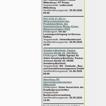
Wittenberg / OT Pratau
Vergabestelle:
Lutherstadt
Wittenberg
Veröffentlichungsende:
25.08.2026
09:55
FKZ 3726 37 301 0 -
Weiterentwicklung des
Produktportfolios des
Umweltzeichens Blauer Engel -
Rahmenvorhaben 2026
Erfüllungsort:
Ort der
Leistungserbringung ist Dessau-
Roßlau.
Vergabestelle:
Umweltbundesamt
Veröffentlichungsende:
24.09.2026
10:00
Annaberg-Buchholz, Paulus-
Jenisius-Straße 43, 340-Maler
Erfüllungsort:
09456 Agentur für
Arbeit Annaberg-Buchholz, Paulus-
Jenisius-Straße 43, 09456
Annaberg-Buchholz
Vergabestelle:
BA - Gebäude-, Bau-
und Immobilienmanagement GmbH
Veröffentlichungsende:
31.08.2026
08:00
Abschluss RV
Umzugsdienstleistungen
Mittenwald
Erfüllungsort:
Siehe Verzeichnis der
Empfängeranschriften
Vergabestelle:
Bundeswehrverwaltung
Veröffentlichungsende:
16.09.2026
13:00
Kauf und Lieferung von mobilen