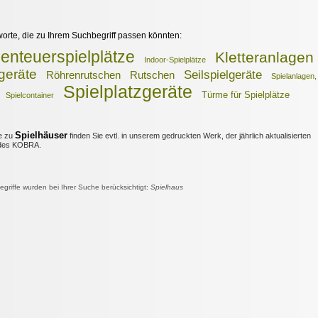
worte, die zu Ihrem Suchbegriff passen könnten:
enteuerspielplätze
Kletteranlagen
Indoor-Spielplätze
rgeräte
Seilspielgeräte
Röhrenrutschen
Rutschen
Spielanlagen,
Spielplatzgeräte
Türme für Spielplätze
Spielcontainer
Spielhäuser
e zu
finden Sie evtl. in unserem gedruckten Werk, der jährlich aktualisierten
es KOBRA.
riffe wurden bei Ihrer Suche berücksichtigt:
Spielhaus