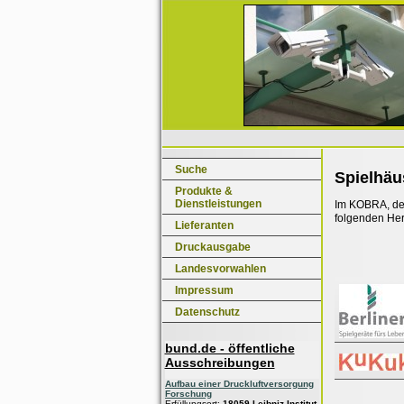
Suche
Spielhäu
Produkte &
Dienstleistungen
Im KOBRA, dem
folgenden Her
Lieferanten
Druckausgabe
Landesvorwahlen
Impressum
Datenschutz
bund.de - öffentliche
Ausschreibungen
Aufbau einer Druckluftversorgung
Forschung
Erfüllungsort:
18059 Leibniz-Institut