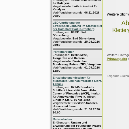
für Katalyse
Vergabestelle:
Leibniz-Institut für
Katalyse
Veröffentlichungsende:
06.11.2026
Weitere Stich
00:00
Ab
LED-Umrüstung der
Straßenbeleuchtung im Stadtgebiet
Klette
der Solestadt Bad Dürrenberg
Erfüllungsort:
06231 Bad
Dürrenberg
Vergabestelle:
Bad Dürrenberg
Veröffentlichungsende:
25.08.2026
08:59
Parkettarbeiten
Weitere Einträg
Erfüllungsort:
Berlin-Mitte,
Tiergarten und Dahlem
Printausgabe
d
Vergabestelle:
Deutscher
Bundestag, Referat ZR3, Vergaben
Veröffentlichungsende:
01.09.2026
12:00
Folgende Suchbeg
Einzelphotonendetektor für
sichtbares und nahinfrarotes Licht,
4 Stück
Erfüllungsort:
07745 Friedrich-
Schiller-Universität Jena, Abbe
Center of Photonics (ACP), Institut
für Angewandte Physik, Albert-
Einstein-Str. 6, 07745 Jena
Vergabestelle:
Friedrich-Schiller-
Universität Jena
Veröffentlichungsende:
21.08.2026
10:00
Malerarbeiten
Erfüllungsort:
Umbau und
Erweiterung der Feuerwehr Pratau
Am Feuerwehrplatz 3 06888