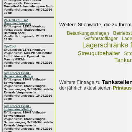
Vergabestelle:
Bezirksamt
Tempelhof-Schoeneberg von Berlin
Veröffentlichungsende:
08.09.2026
09:59
VE 4.28.2d - TGA
Brandmeldeanlage
Weitere Stichworte, die zu Ihrem
Erfüllungsort:
22525 Hamburg
Vergabestelle:
Stadtreinigung
Betankungsanlagen
Betriebst
Hamburg AoeR
Veröffentlichungsende:
21.09.2026
Gefahrstofflager
Lade
09:59
Lagerschränke f
OptiCool
Erfüllungsort:
22761 Hamburg
Streugutbehälter
Str
Vergabestelle:
Max-Planck-Institut
für Struktur und Dynamik der
Tankan
Materie (ISDM)
Veröffentlichungsende:
08.09.2026
12:00
Kita Oberer Brühl -
Heizungsinstallation
Erfüllungsort:
78048 Villingen-
Tankstelle
Weitere Einträge zu
Schwenningen
Vergabestelle:
Stadt Villingen-
der jährlich aktualisierten
Printau
Schwenningen, RefBM-Stabsstelle
Zentrale Vergabestelle
Veröffentlichungsende:
10.09.2026
09:00
Kita Oberer Brühl -
Lüftungsinstallation
Erfüllungsort:
78048 Villingen-
Schwenningen
Vergabestelle:
Stadt Villingen-
Schwenningen, RefBM-Stabsstelle
Zentrale Vergabestelle
Veröffentlichungsende:
08.09.2026
09:00