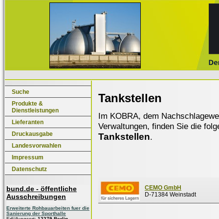
Suche
Tankstellen
Produkte &
Dienstleistungen
Im KOBRA, dem Nachschlagewerk f
Lieferanten
Verwaltungen, finden Sie die fol
Druckausgabe
Tankstellen
.
Landesvorwahlen
Impressum
Datenschutz
CEMO GmbH
bund.de - öffentliche
D-71384 Weinstadt
Ausschreibungen
Erweiterte Rohbauarbeiten fuer die
Sanierung der Sporthalle
Erfüllungsort:
12279 Berlin