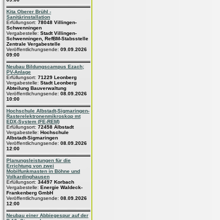
Kita Oberer Brühl -
Sanitärinstallation
Erfüllungsort:
78048 Villingen-
Schwenningen
Vergabestelle:
Stadt Villingen-
Schwenningen, RefBM-Stabsstelle
Zentrale Vergabestelle
Veröffentlichungsende:
09.09.2026
09:00
Neubau Bildungscampus Ezach;
PV-Anlage
Erfüllungsort:
71229 Leonberg
Vergabestelle:
Stadt Leonberg
Abteilung Bauverwaltung
Veröffentlichungsende:
08.09.2026
10:00
Hochschule Albstadt-Sigmaringen-
Rasterelektronenmikroskop mt
EDX-System (FE-REM)
Erfüllungsort:
72458 Albstadt
Vergabestelle:
Hochschule
Albstadt-Sigmaringen
Veröffentlichungsende:
08.09.2026
12:00
Planungsleistungen für die
Errichtung von zwei
Mobilfunkmasten in Böhne und
Volkardinghausen
Erfüllungsort:
34497 Korbach
Vergabestelle:
Energie Waldeck-
Frankenberg GmbH
Veröffentlichungsende:
08.09.2026
12:00
Neubau einer Abbiegespur auf der