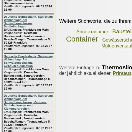
Stadtmuseum Berlin
Veröffentlichungsende:
08.09.2026
16:00
Deutsche Bundesbank, Sanierung
Weitere Stichworte, die zu Ihrem
Wohnanlage Am
Schwalbenschwanz,
Schließanlagen
Erfüllungsort:
Frankfurt am Main
Baustel
Abrollcontainer
Vergabestelle:
Deutsche
Bundesbank, Zentralbereich
Container
Gewässerschu
Beschaffungen, Taunusanlage 5,
60329 Frankfurt
Muldenverkau
Veröffentlichungsende:
07.02.2027
15:00
Deutsche Bundesbank, Sanierung
Wohnanlage Am
Schwalbenschwanz,
Thermosil
Gebäudeautomation
Weitere Einträge zu
Erfüllungsort:
Frankfurt am Main
der jährlich aktualisierten
Printau
Vergabestelle:
Deutsche
Bundesbank, Zentralbereich
Beschaffungen, Taunusanlage 5,
60329 Frankfurt
Veröffentlichungsende:
07.02.2027
15:00
Deutsche Bundesbank, Sanierung
Wohnanlage Am
Schwalbenschwanz, Zimmer-,
Dachdeckungs- und
Klempnerarbeiten
Erfüllungsort:
Frankfurt am Main
Vergabestelle:
Deutsche
Bundesbank, Zentralbereich
Beschaffungen, Taunusanlage 5,
60329 Frankfurt
Veröffentlichungsende:
07.02.2027
15:00