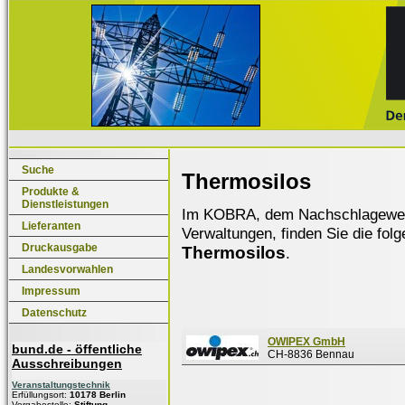
Suche
Thermosilos
Produkte &
Dienstleistungen
Im KOBRA, dem Nachschlagewerk f
Lieferanten
Verwaltungen, finden Sie die fol
Druckausgabe
Thermosilos
.
Landesvorwahlen
Impressum
Datenschutz
OWIPEX GmbH
bund.de - öffentliche
CH-8836 Bennau
Ausschreibungen
Veranstaltungstechnik
Erfüllungsort:
10178 Berlin
Vergabestelle:
Stiftung