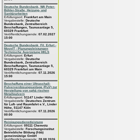
Deutsche Bundesbank, WA Peter-
Böhler-Straße, Heizung- und
Sanitärarbeiten
Erfüllungsort:
Frankfurt am Main
Vergabestelle:
Deutsche
Bundesbank, Zentralbereich
Beschaffungen, Taunusanlage 5,
60329 Frankfurt
Veröffentlichungsende:
07.02.2027
15:00
Deutsche Bundesbank, Fil. Erfurt -
MoveIT - Planungsleistungen
Technische Ausrüstung HKLS
Erfüllungsort:
Erfurt
Vergabestelle:
Deutsche
Bundesbank, Zentralbereich
Beschaffungen, Taunusanlage 5,
60329 Frankfurt am Main
Veröffentlichungsende:
07.11.2026
15:00
Beschaffung einer Ultraschall-
Pulververdüsungsanlage (PuV) zur
Herstellung von sphä rischen
Metallpulvern
Erfüllungsort:
51147 Linder Höhe
Vergabestelle:
Deutsches Zentrum
für Luft- und Raumfahrt e.V., Linder
Höhe, 51147 Köln
Veröffentlichungsende:
07.11.2026
00:00
Reinigungsdienstleistung
Erfüllungsort:
09111 Chemnitz
Vergabestelle:
Forschungsinstitut
Betriebliche Bildung (f-bb)
gemeinnützige GmbH
Veröffentlichungsende:
28.08.2026