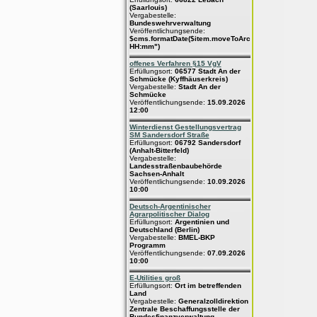
(Saarlouis)
Vergabestelle:
Bundeswehrverwaltung
Veröffentlichungsende:
$cms.formatDate($item.moveToArchive,"dd.MM.yyyy
HH:mm")
offenes Verfahren §15 VgV
Erfüllungsort:
06577 Stadt An der
Schmücke (Kyffhäuserkreis)
Vergabestelle:
Stadt An der
Schmücke
Veröffentlichungsende:
15.09.2026
12:00
Winterdienst Gestellungsvertrag
SM Sandersdorf Straße
Erfüllungsort:
06792 Sandersdorf
(Anhalt-Bitterfeld)
Vergabestelle:
Landesstraßenbaubehörde
Sachsen-Anhalt
Veröffentlichungsende:
10.09.2026
10:00
Deutsch-Argentinischer
Agrarpolitischer Dialog
Erfüllungsort:
Argentinien und
Deutschland (Berlin)
Vergabestelle:
BMEL-BKP
Programm
Veröffentlichungsende:
07.09.2026
10:00
E-Utilities groß
Erfüllungsort:
Ort im betreffenden
Land
Vergabestelle:
Generalzolldirektion
Zentrale Beschaffungsstelle der
Bundesfinanzverwaltung