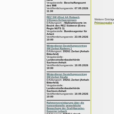
Vergabestelle:
Beschaffungsamt
des BMI
Veröffentlichungsende:
07.09.2026
11:30
REZ SW 45ind AA Rottweil-
Weitere Einträg
Villingen-Schwenningen
Printausgabe
d
Erfüllungsort:
- Maßnahmeorte im
Bezirk des REZ Südwest (Extra-
Regio NUTS 3)
Vergabestelle:
Bundesagentur für
Arbeit
Veröffentlichungsende:
23.09.2026
10:00
Winterdienst Gestellungsvertrag
SM Zerbst Radweg 1
Erfüllungsort:
39261 Zerbst (Anhalt-
Bitterfeld)
Vergabestelle:
Landesstraßenbaubehörde
Sachsen-Anhalt
Veröffentlichungsende:
10.09.2026
10:00
Winterdienst Gestellungsvertrag
SM Zerbst Straße
Erfüllungsort:
39261 Zerbst (Anhalt-
Bitterfeld)
Vergabestelle:
Landesstraßenbaubehörde
Sachsen-Anhalt
Veröffentlichungsende:
10.09.2026
10:00
Rahmenvereinbarung über die
konventionelle gewerbliche
Bewachung der Graf-Haeseler-
Kaserne Lebach
Erfüllungsort:
66822 Lebach