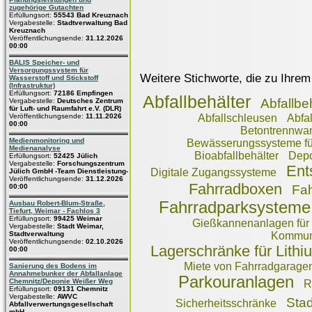
zugehörige Gutachten
Erfüllungsort:
55543 Bad Kreuznach
Vergabestelle:
Stadtverwaltung Bad
Kreuznach
Veröffentlichungsende:
31.12.2026
00:00
BALIS Speicher- und
Versorgungssystem für
Weitere Stichworte, die zu Ihrem
Wasserstoff und Stickstoff
(Infrastruktur)
Erfüllungsort:
72186 Empfingen
Abfallbehälter
Abfallbe
Vergabestelle:
Deutsches Zentrum
für Luft- und Raumfahrt e.V. (DLR)
Veröffentlichungsende:
11.11.2026
Abfallschleusen
Abfa
00:00
Betontrennwan
Medienmonitoring und
Bewässerungssysteme für
Medienanalyse
Bioabfallbehälter
Depo
Erfüllungsort:
52425 Jülich
Vergabestelle:
Forschungszentrum
Ent
Digitale Zugangssysteme
Jülich GmbH -Team Dienstleistung-
Veröffentlichungsende:
31.12.2026
Fahrradboxen
00:00
Fa
Fahrradparksysteme
Ausbau Robert-Blum-Straße,
Tiefurt, Weimar - Fachlos 3
Erfüllungsort:
99425 Weimar
Gießkannenanlagen für 
Vergabestelle:
Stadt Weimar,
Stadtverwaltung
Kommuna
Veröffentlichungsende:
02.10.2026
Lagerschränke für Lith
00:00
Miete von Fahrradgarage
Sanierung des Bodens im
Annahmebunker der Abfallanlage
Parkouranlagen
Chemnitz/Deponie Weißer Weg
R
Erfüllungsort:
09131 Chemnitz
Vergabestelle:
AWVC
Stad
Sicherheitsschränke
Abfallverwertungsgesellschaft
mbH