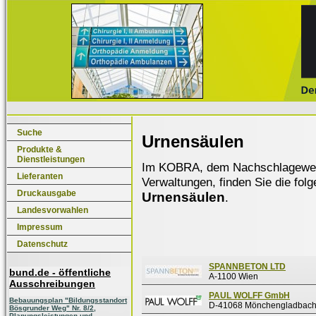
Suche
Urnensäulen
Produkte &
Dienstleistungen
Im KOBRA, dem Nachschlagewerk f
Lieferanten
Verwaltungen, finden Sie die fol
Druckausgabe
Urnensäulen
.
Landesvorwahlen
Impressum
Datenschutz
SPANNBETON LTD
bund.de - öffentliche
A-1100 Wien
Ausschreibungen
PAUL WOLFF GmbH
Bebauungsplan "Bildungsstandort
D-41068 Mönchengladbac
Bösgrunder Weg" Nr. 8/2,
Planungsleistungen und