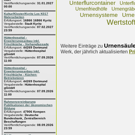
Unterflurcontainer
Unterfl
Veröffentlichungsende:
31.01.2027
00:00
Urnenfriedhöfe
Urnengräb
Urnensysteme
Urn
Kultur/Kloster/Kyritz Los K017
Malerarbeiten
Wertstof
Erfüllungsort:
16866 16866 Kyritz
Vergabestelle:
Stadt Kyritz
Veröffentlichungsende:
07.02.2027
23:59
Hüttenhospital -
Erweiterungsanbau inkl.
Urnensäul
Frischküche - Vorhangfassade
Weitere Einträge zu
Erfüllungsort:
44269 Dortmund
Werk, der jährlich aktualisierten
Pr
Vergabestelle:
Hüttenhospital
gGmbH
Veröffentlichungsende:
07.09.2026
11:00
Hüttenhospital -
Erweiterungsanbau inkl.
Frischküche - Küchen-
Betriebstüren
Erfüllungsort:
44269 Dortmund
Vergabestelle:
Hüttenhospital
gGmbH
Veröffentlichungsende:
07.09.2026
11:00
Rahmenvereinbarung
Publikationen der ökonomischen
Bildung
Erfüllungsort:
47906 Kempen
Vergabestelle:
Deutsche
Bundesbank, Zentralbereich
Beschaffungen
Veröffentlichungsende:
08.09.2026
23:59