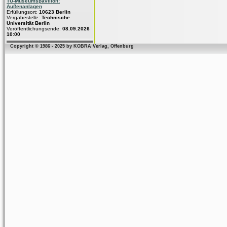
TU-Museumspavillon:
Außenanlagen
Erfüllungsort:
10623 Berlin
Vergabestelle:
Technische
Universität Berlin
Veröffentlichungsende:
08.09.2026
10:00
Copyright © 1986 - 2025 by KOBRA Verlag, Offenburg