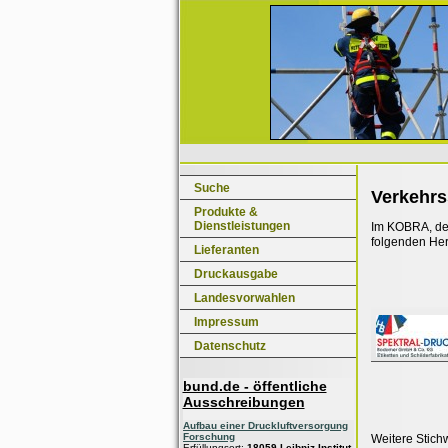
Suche
Verkehrs
Produkte &
Dienstleistungen
Im KOBRA, dem
folgenden Her
Lieferanten
Druckausgabe
Landesvorwahlen
Impressum
Datenschutz
bund.de - öffentliche
Ausschreibungen
Aufbau einer Druckluftversorgung
Forschung
Weitere Stich
Erfüllungsort:
18059 Leibniz-Institut