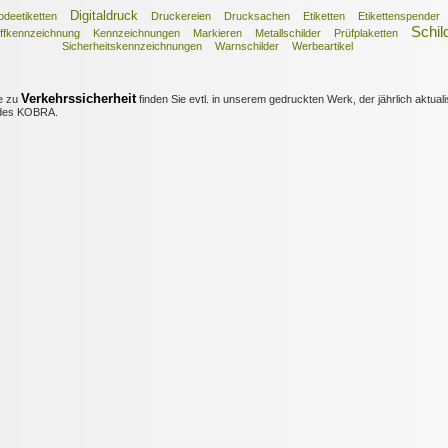
Digitaldruck
odeetiketten
Druckereien
Drucksachen
Etiketten
Etikettenspender
Schil
ffkennzeichnung
Kennzeichnungen
Markieren
Metallschilder
Prüfplaketten
Sicherheitskennzeichnungen
Warnschilder
Werbeartikel
Verkehrssicherheit
e zu
finden Sie evtl. in unserem gedruckten Werk, der jährlich aktuali
es KOBRA.