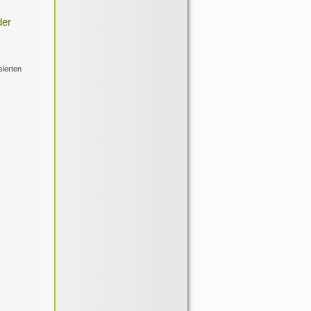
der
sierten