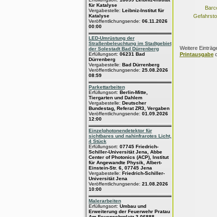
für Katalyse
Barc
Vergabestelle:
Leibniz-Institut für
Katalyse
Gefahrsto
Veröffentlichungsende:
06.11.2026
00:00
LED-Umrüstung der
Straßenbeleuchtung im Stadtgebiet
Weitere Einträg
der Solestadt Bad Dürrenberg
Printausgabe
d
Erfüllungsort:
06231 Bad
Dürrenberg
Vergabestelle:
Bad Dürrenberg
Veröffentlichungsende:
25.08.2026
08:59
Parkettarbeiten
Erfüllungsort:
Berlin-Mitte,
Tiergarten und Dahlem
Vergabestelle:
Deutscher
Bundestag, Referat ZR3, Vergaben
Veröffentlichungsende:
01.09.2026
12:00
Einzelphotonendetektor für
sichtbares und nahinfrarotes Licht,
4 Stück
Erfüllungsort:
07745 Friedrich-
Schiller-Universität Jena, Abbe
Center of Photonics (ACP), Institut
für Angewandte Physik, Albert-
Einstein-Str. 6, 07745 Jena
Vergabestelle:
Friedrich-Schiller-
Universität Jena
Veröffentlichungsende:
21.08.2026
10:00
Malerarbeiten
Erfüllungsort:
Umbau und
Erweiterung der Feuerwehr Pratau
Am Feuerwehrplatz 3 06888