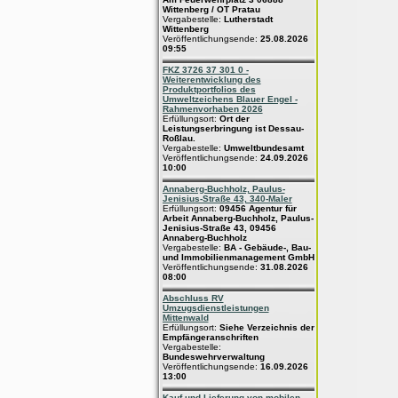
Wittenberg / OT Pratau
Vergabestelle:
Lutherstadt
Wittenberg
Veröffentlichungsende:
25.08.2026
09:55
FKZ 3726 37 301 0 -
Weiterentwicklung des
Produktportfolios des
Umweltzeichens Blauer Engel -
Rahmenvorhaben 2026
Erfüllungsort:
Ort der
Leistungserbringung ist Dessau-
Roßlau.
Vergabestelle:
Umweltbundesamt
Veröffentlichungsende:
24.09.2026
10:00
Annaberg-Buchholz, Paulus-
Jenisius-Straße 43, 340-Maler
Erfüllungsort:
09456 Agentur für
Arbeit Annaberg-Buchholz, Paulus-
Jenisius-Straße 43, 09456
Annaberg-Buchholz
Vergabestelle:
BA - Gebäude-, Bau-
und Immobilienmanagement GmbH
Veröffentlichungsende:
31.08.2026
08:00
Abschluss RV
Umzugsdienstleistungen
Mittenwald
Erfüllungsort:
Siehe Verzeichnis der
Empfängeranschriften
Vergabestelle:
Bundeswehrverwaltung
Veröffentlichungsende:
16.09.2026
13:00
Kauf und Lieferung von mobilen