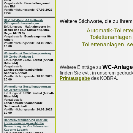
Vergabestelle:
Beschaffungsamt
des BMI
Veröffentlichungsende:
07.09.2026
11:30
Weitere Stichworte, die zu Ihrem
REZ SW 45ind AA Rottweil-
Villingen-Schwenningen
Erfüllungsort:
- Maßnahmeorte im
Automatik-Toilette
Bezirk des REZ Südwest (Extra-
Regio NUTS 3)
Toilettenanlagen
Vergabestelle:
Bundesagentur für
Arbeit
Veröffentlichungsende:
23.09.2026
Toilettenanlagen, se
10:00
Winterdienst Gestellungsvertrag
SM Zerbst Radweg 1
Erfüllungsort:
39261 Zerbst (Anhalt-
Bitterfeld)
WC-Anlagen
Weitere Einträge zu
Vergabestelle:
Landesstraßenbaubehörde
finden Sie evtl. in unserem gedruck
Sachsen-Anhalt
Veröffentlichungsende:
10.09.2026
Printausgabe
des KOBRA.
10:00
Winterdienst Gestellungsvertrag
SM Zerbst Straße
Erfüllungsort:
39261 Zerbst (Anhalt-
Bitterfeld)
Vergabestelle:
Landesstraßenbaubehörde
Sachsen-Anhalt
Veröffentlichungsende:
10.09.2026
10:00
Rahmenvereinbarung über die
konventionelle gewerbliche
Bewachung der Graf-Haeseler-
Kaserne Lebach
Erfüllungsort:
66822 Lebach