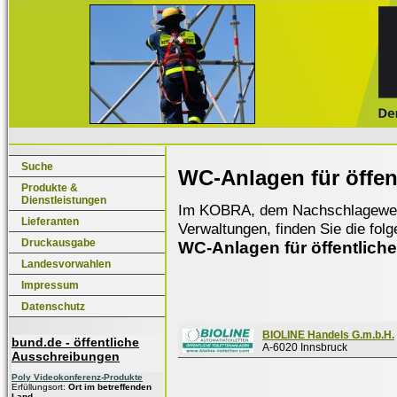
Suche
WC-Anlagen für öffen
Produkte &
Dienstleistungen
Im KOBRA, dem Nachschlagewerk f
Lieferanten
Verwaltungen, finden Sie die fol
Druckausgabe
WC-Anlagen für öffentlich
Landesvorwahlen
Impressum
Datenschutz
BIOLINE Handels G.m.b.H.
bund.de - öffentliche
A-6020 Innsbruck
Ausschreibungen
Poly Videokonferenz-Produkte
Erfüllungsort:
Ort im betreffenden
Land