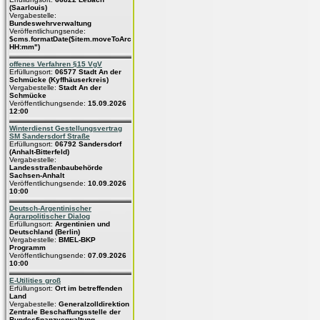
(Saarlouis)
Vergabestelle:
Bundeswehrverwaltung
Veröffentlichungsende:
$cms.formatDate($item.moveToArchive,"dd.MM.yyyy
HH:mm")
offenes Verfahren §15 VgV
Erfüllungsort:
06577 Stadt An der
Schmücke (Kyffhäuserkreis)
Vergabestelle:
Stadt An der
Schmücke
Veröffentlichungsende:
15.09.2026
12:00
Winterdienst Gestellungsvertrag
SM Sandersdorf Straße
Erfüllungsort:
06792 Sandersdorf
(Anhalt-Bitterfeld)
Vergabestelle:
Landesstraßenbaubehörde
Sachsen-Anhalt
Veröffentlichungsende:
10.09.2026
10:00
Deutsch-Argentinischer
Agrarpolitischer Dialog
Erfüllungsort:
Argentinien und
Deutschland (Berlin)
Vergabestelle:
BMEL-BKP
Programm
Veröffentlichungsende:
07.09.2026
10:00
E-Utilities groß
Erfüllungsort:
Ort im betreffenden
Land
Vergabestelle:
Generalzolldirektion
Zentrale Beschaffungsstelle der
Bundesfinanzverwaltung