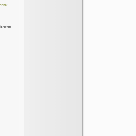
chnik
isierten