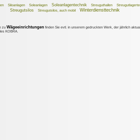
Soleanlagentechnik
nen
Siloanlagen
Soleanlagen
Streuguthallen
Streugutlagerte
Winterdiensttechnik
Streugutsilos
Streugutsilos, auch mobil
Wägeeinrichtungen
e zu
finden Sie evtl. in unserem gedruckten Werk, der jährlich aktual
es KOBRA.