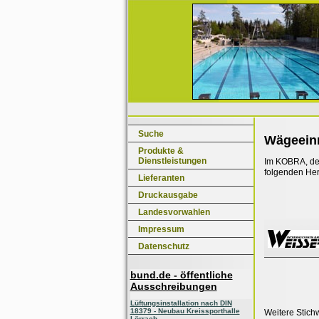
Suche
Wägeein
Produkte &
Dienstleistungen
Im KOBRA, dem
folgenden Her
Lieferanten
Druckausgabe
Landesvorwahlen
Impressum
Datenschutz
bund.de - öffentliche
Ausschreibungen
Lüftungsinstallation nach DIN
18379 - Neubau Kreissporthalle
Weitere Stich
Lörrach