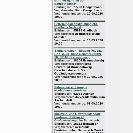
Geräteträgers an den
Baubetriebshof
Erfüllungsort:
77723 Gengenbach
Vergabestelle:
Stadt Gengenbach
Veröffentlichungsende:
10.09.2026
10:00
Betreuungsdienstleistung ZUE
Gladbeck Verbund
Erfüllungsort:
45964 Gladbeck
Vergabestelle:
Bezirksregierung
Münster
Veröffentlichungsende:
16.09.2026
10:00
Sanitäranlagen - Neubau Physik,
Geb. 3335, Hans-Sommer-Straße
10, 38106 Braunschweig
Erfüllungsort:
38106 Braunschweig
Vergabestelle:
Technische
Universität Braunschweig,
Geschäftsbereich 3 -
Gebäudemanagement
Veröffentlichungsende:
10.09.2026
10:00
Rahmenvereinbarung -
Hochleistungsrechner
Erfüllungsort:
52074 Aachen
Vergabestelle:
Universitätsklinikum
Aachen AöR
Veröffentlichungsende:
08.09.2026
10:30
Industrie- und Gewerbestandort
Bentwisch B-Plan 20
Großgewerbegebiet Bentwisch
Erfüllungsort:
18182 Bentwisch
Vergabestelle:
Gemeinde
Bentwisch über Bentwisch GmbH