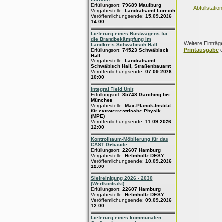
Erfüllungsort:
79689 Maulburg
Abfüllstatio
Vergabestelle:
Landratsamt Lörrach
Veröffentlichungsende:
15.09.2026
14:00
Lieferung eines Rüstwagens für
die Brandbekämpfung im
Weitere Einträg
Landkreis Schwäbisch Hall
Printausgabe
d
Erfüllungsort:
74523 Schwäbisch
Hall
Vergabestelle:
Landratsamt
Schwäbisch Hall, Straßenbauamt
Veröffentlichungsende:
07.09.2026
10:00
Integral Field Unit
Erfüllungsort:
85748 Garching bei
München
Vergabestelle:
Max-Planck-Institut
für extraterrestrische Physik
(MPE)
Veröffentlichungsende:
11.09.2026
12:00
Kontrollraum-Möblierung für das
CAST Gebäude
Erfüllungsort:
22607 Hamburg
Vergabestelle:
Helmholtz DESY
Veröffentlichungsende:
10.09.2026
12:00
Sielreinigung 2026 - 2030
(Wertkontrakt)
Erfüllungsort:
22607 Hamburg
Vergabestelle:
Helmholtz DESY
Veröffentlichungsende:
09.09.2026
12:00
Lieferung eines kommunalen