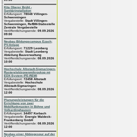
Kita Oberer Brühl -
Sanitärinstallation
Erfüllungsort:
78048 Villingen-
Schwenningen
Vergabestelle:
Stadt Villingen-
Schwenningen, RefBM-Stabsstelle
Zentrale Vergabestelle
Veröffentlichungsende:
09.09.2026
09:00
Neubau Bildungscampus Ezach;
PV-Anlage
Erfüllungsort:
71229 Leonberg
Vergabestelle:
Stadt Leonberg
Abteilung Bauverwaltung
Veröffentlichungsende:
08.09.2026
10:00
Hochschule Albstadt-Sigmaringen-
Rasterelektronenmikroskop mt
EDX-System (FE-REM)
Erfüllungsort:
72458 Albstadt
Vergabestelle:
Hochschule
Albstadt-Sigmaringen
Veröffentlichungsende:
08.09.2026
12:00
Planungsleistungen für die
Errichtung von zwei
Mobilfunkmasten in Böhne und
Volkardinghausen
Erfüllungsort:
34497 Korbach
Vergabestelle:
Energie Waldeck-
Frankenberg GmbH
Veröffentlichungsende:
08.09.2026
12:00
Neubau einer Abbiegespur auf der