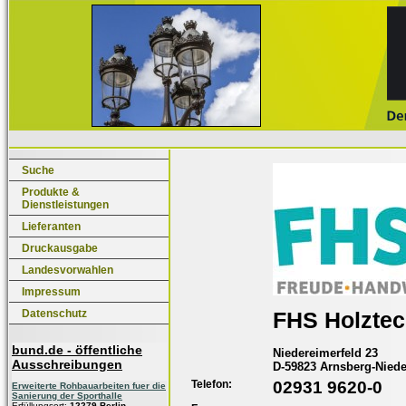
Suche
Produkte &
Dienstleistungen
Lieferanten
Druckausgabe
Landesvorwahlen
Impressum
Datenschutz
FHS Holzte
bund.de - öffentliche
Niedereimerfeld 23
Ausschreibungen
D-59823 Arnsberg-Nied
Telefon:
02931 9620-0
Erweiterte Rohbauarbeiten fuer die
Sanierung der Sporthalle
Erfüllungsort:
12279 Berlin