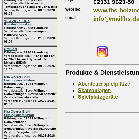
Fax:
02931 9620-50
Vergabestelle:
Bezirksamt
Tempelhof-Schoeneberg von Berlin
website:
www.fhs-holzte
Veröffentlichungsende:
08.09.2026
09:59
e-mail:
info@mailfhs.d
VE 4.28.2d - TGA
Brandmeldeanlage
Erfüllungsort:
22525 Hamburg
Vergabestelle:
Stadtreinigung
Hamburg AoeR
Veröffentlichungsende:
21.09.2026
09:59
OptiCool
Erfüllungsort:
22761 Hamburg
Vergabestelle:
Max-Planck-Institut
für Struktur und Dynamik der
Materie (ISDM)
Veröffentlichungsende:
08.09.2026
12:00
Produkte & Dienstleistu
Kita Oberer Brühl -
Heizungsinstallation
Abenteuerspielplätze
Erfüllungsort:
78048 Villingen-
Schwenningen
Skateanlagen
Vergabestelle:
Stadt Villingen-
Schwenningen, RefBM-Stabsstelle
Spielplatzgeräte
Zentrale Vergabestelle
Veröffentlichungsende:
10.09.2026
09:00
Kita Oberer Brühl -
Lüftungsinstallation
Erfüllungsort:
78048 Villingen-
Schwenningen
Vergabestelle:
Stadt Villingen-
Schwenningen, RefBM-Stabsstelle
Zentrale Vergabestelle
Veröffentlichungsende:
08.09.2026
09:00