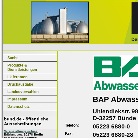
Suche
Produkte &
Dienstleistungen
Lieferanten
Druckausgabe
Landesvorwahlen
BAP Abwass
Impressum
Datenschutz
Uhlendiekstr. 9
D-32257 Bünde
bund.de - öffentliche
Ausschreibungen
Telefon:
05223 6880-0
Veranstaltungstechnik
Fax:
05223 6880-28
Erfüllungsort:
10178 Berlin
Vergabestelle:
Stiftung