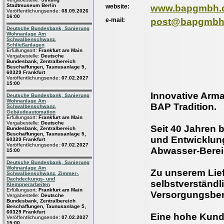
Stadtmuseum Berlin
website:
www.bapgmbh.
Veröffentlichungsende:
08.09.2026
16:00
e-mail:
post@bapgmbh
Deutsche Bundesbank, Sanierung
Wohnanlage Am
Schwalbenschwanz,
Schließanlagen
Erfüllungsort:
Frankfurt am Main
Vergabestelle:
Deutsche
Bundesbank, Zentralbereich
Beschaffungen, Taunusanlage 5,
60329 Frankfurt
Veröffentlichungsende:
07.02.2027
15:00
Innovative Arma
Deutsche Bundesbank, Sanierung
Wohnanlage Am
BAP Tradition.
Schwalbenschwanz,
Gebäudeautomation
Erfüllungsort:
Frankfurt am Main
Vergabestelle:
Deutsche
Seit 40 Jahren 
Bundesbank, Zentralbereich
Beschaffungen, Taunusanlage 5,
und Entwicklung
60329 Frankfurt
Veröffentlichungsende:
07.02.2027
Abwasser-Berei
15:00
Deutsche Bundesbank, Sanierung
Wohnanlage Am
Zu unserem Lie
Schwalbenschwanz, Zimmer-,
Dachdeckungs- und
selbstverständl
Klempnerarbeiten
Erfüllungsort:
Frankfurt am Main
Versorgungsber
Vergabestelle:
Deutsche
Bundesbank, Zentralbereich
Beschaffungen, Taunusanlage 5,
60329 Frankfurt
Eine hohe Kund
Veröffentlichungsende:
07.02.2027
15:00