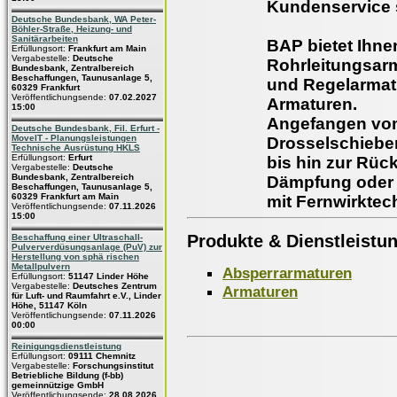
Kundenservice s
Deutsche Bundesbank, WA Peter-
Böhler-Straße, Heizung- und
Sanitärarbeiten
BAP bietet Ihne
Erfüllungsort:
Frankfurt am Main
Vergabestelle:
Deutsche
Rohrleitungsar
Bundesbank, Zentralbereich
Beschaffungen, Taunusanlage 5,
und Regelarmat
60329 Frankfurt
Veröffentlichungsende:
07.02.2027
Armaturen.
15:00
Angefangen vom
Deutsche Bundesbank, Fil. Erfurt -
MoveIT - Planungsleistungen
Drosselschiebe
Technische Ausrüstung HKLS
Erfüllungsort:
Erfurt
bis hin zur Rüc
Vergabestelle:
Deutsche
Bundesbank, Zentralbereich
Dämpfung oder 
Beschaffungen, Taunusanlage 5,
60329 Frankfurt am Main
mit Fernwirktec
Veröffentlichungsende:
07.11.2026
15:00
Produkte & Dienstleistu
Beschaffung einer Ultraschall-
Pulververdüsungsanlage (PuV) zur
Herstellung von sphä rischen
Metallpulvern
Absperrarmaturen
Erfüllungsort:
51147 Linder Höhe
Vergabestelle:
Deutsches Zentrum
Armaturen
für Luft- und Raumfahrt e.V., Linder
Höhe, 51147 Köln
Veröffentlichungsende:
07.11.2026
00:00
Reinigungsdienstleistung
Erfüllungsort:
09111 Chemnitz
Vergabestelle:
Forschungsinstitut
Betriebliche Bildung (f-bb)
gemeinnützige GmbH
Veröffentlichungsende:
28.08.2026