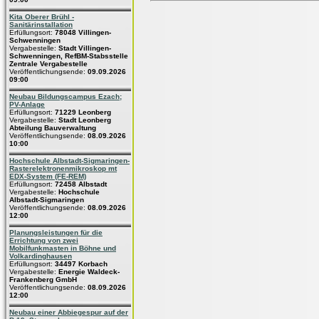
Kita Oberer Brühl -
Sanitärinstallation
Erfüllungsort:
78048 Villingen-
Schwenningen
Vergabestelle:
Stadt Villingen-
Schwenningen, RefBM-Stabsstelle
Zentrale Vergabestelle
Veröffentlichungsende:
09.09.2026
09:00
Neubau Bildungscampus Ezach;
PV-Anlage
Erfüllungsort:
71229 Leonberg
Vergabestelle:
Stadt Leonberg
Abteilung Bauverwaltung
Veröffentlichungsende:
08.09.2026
10:00
Hochschule Albstadt-Sigmaringen-
Rasterelektronenmikroskop mt
EDX-System (FE-REM)
Erfüllungsort:
72458 Albstadt
Vergabestelle:
Hochschule
Albstadt-Sigmaringen
Veröffentlichungsende:
08.09.2026
12:00
Planungsleistungen für die
Errichtung von zwei
Mobilfunkmasten in Böhne und
Volkardinghausen
Erfüllungsort:
34497 Korbach
Vergabestelle:
Energie Waldeck-
Frankenberg GmbH
Veröffentlichungsende:
08.09.2026
12:00
Neubau einer Abbiegespur auf der