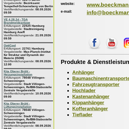
Vergabestelle:
Bezirksamt
website:
www.boeckman
Tempelhof-Schoeneberg von Berlin
Veröffentlichungsende:
08.09.2026
e-mail:
info@boeckma
09:59
VE 4.28.2d - TGA
Brandmeldeanlage
Erfüllungsort:
22525 Hamburg
Vergabestelle:
Stadtreinigung
Hamburg AoeR
Veröffentlichungsende:
21.09.2026
09:59
OptiCool
Erfüllungsort:
22761 Hamburg
Vergabestelle:
Max-Planck-Institut
für Struktur und Dynamik der
Materie (ISDM)
Produkte & Dienstleistu
Veröffentlichungsende:
08.09.2026
12:00
Anhänger
Kita Oberer Brühl -
Heizungsinstallation
Baumaschinentransport
Erfüllungsort:
78048 Villingen-
Schwenningen
Fahrzeugtransporter
Vergabestelle:
Stadt Villingen-
Schwenningen, RefBM-Stabsstelle
Hochlader
Zentrale Vergabestelle
Veröffentlichungsende:
10.09.2026
Kastenanhänger
09:00
Kippanhänger
Kita Oberer Brühl -
Lüftungsinstallation
Kofferanhänger
Erfüllungsort:
78048 Villingen-
Schwenningen
Tieflader
Vergabestelle:
Stadt Villingen-
Schwenningen, RefBM-Stabsstelle
Zentrale Vergabestelle
Veröffentlichungsende:
08.09.2026
09:00