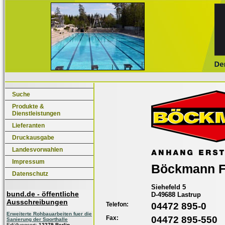
Suche
Produkte &
Dienstleistungen
Lieferanten
Druckausgabe
Landesvorwahlen
Impressum
Böckmann 
Datenschutz
Siehefeld 5
bund.de - öffentliche
D-49688 Lastrup
Ausschreibungen
Telefon:
04472 895-0
Erweiterte Rohbauarbeiten fuer die
Fax:
04472 895-550
Sanierung der Sporthalle
Erfüllungsort:
12279 Berlin