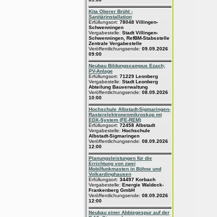
Kita Oberer Brühl -
Sanitärinstallation
Erfüllungsort:
78048 Villingen-
Schwenningen
Vergabestelle:
Stadt Villingen-
Schwenningen, RefBM-Stabsstelle
Zentrale Vergabestelle
Veröffentlichungsende:
09.09.2026
09:00
Neubau Bildungscampus Ezach;
PV-Anlage
Erfüllungsort:
71229 Leonberg
Vergabestelle:
Stadt Leonberg
Abteilung Bauverwaltung
Veröffentlichungsende:
08.09.2026
10:00
Hochschule Albstadt-Sigmaringen-
Rasterelektronenmikroskop mt
EDX-System (FE-REM)
Erfüllungsort:
72458 Albstadt
Vergabestelle:
Hochschule
Albstadt-Sigmaringen
Veröffentlichungsende:
08.09.2026
12:00
Planungsleistungen für die
Errichtung von zwei
Mobilfunkmasten in Böhne und
Volkardinghausen
Erfüllungsort:
34497 Korbach
Vergabestelle:
Energie Waldeck-
Frankenberg GmbH
Veröffentlichungsende:
08.09.2026
12:00
Neubau einer Abbiegespur auf der