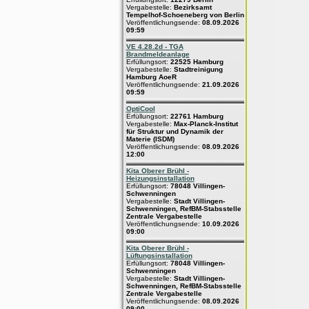
Vergabestelle:
Bezirksamt
Tempelhof-Schoeneberg von Berlin
Veröffentlichungsende:
08.09.2026
09:59
VE 4.28.2d - TGA
Brandmeldeanlage
Erfüllungsort:
22525 Hamburg
Vergabestelle:
Stadtreinigung
Hamburg AoeR
Veröffentlichungsende:
21.09.2026
09:59
OptiCool
Erfüllungsort:
22761 Hamburg
Vergabestelle:
Max-Planck-Institut
für Struktur und Dynamik der
Materie (ISDM)
Veröffentlichungsende:
08.09.2026
12:00
Kita Oberer Brühl -
Heizungsinstallation
Erfüllungsort:
78048 Villingen-
Schwenningen
Vergabestelle:
Stadt Villingen-
Schwenningen, RefBM-Stabsstelle
Zentrale Vergabestelle
Veröffentlichungsende:
10.09.2026
09:00
Kita Oberer Brühl -
Lüftungsinstallation
Erfüllungsort:
78048 Villingen-
Schwenningen
Vergabestelle:
Stadt Villingen-
Schwenningen, RefBM-Stabsstelle
Zentrale Vergabestelle
Veröffentlichungsende:
08.09.2026
09:00