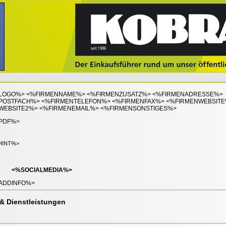
LOGO%> <%FIRMENNAME%> <%FIRMENZUSATZ%> <%FIRMENADRESSE%>
POSTFACH%> <%FIRMENTELEFON%> <%FIRMENFAX%> <%FIRMENWEBSITE
WEBSITE2%> <%FIRMENEMAIL%> <%FIRMENSONSTIGES%>
PDF%>
HINT%>
<%SOCIALMEDIA%>
ADDINFO%>
& Dienstleistungen