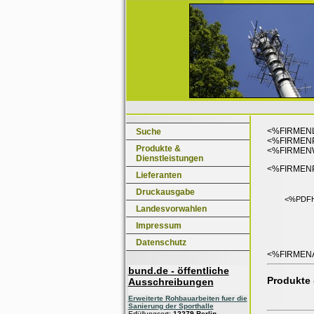
<%FIRMEN
Suche
<%FIRMEN
Produkte &
<%FIRMEN
Dienstleistungen
<%FIRMEN
Lieferanten
Druckausgabe
<%PDF
Landesvorwahlen
Impressum
Datenschutz
<%FIRMEN
bund.de - öffentliche
Produkte 
Ausschreibungen
Erweiterte Rohbauarbeiten fuer die
Sanierung der Sporthalle
Erfüllungsort:
12279 Berlin