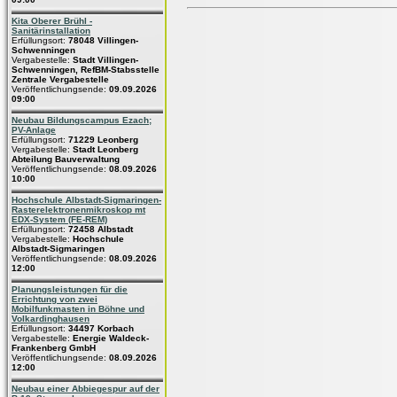
Kita Oberer Brühl -
Sanitärinstallation
Erfüllungsort:
78048 Villingen-
Schwenningen
Vergabestelle:
Stadt Villingen-
Schwenningen, RefBM-Stabsstelle
Zentrale Vergabestelle
Veröffentlichungsende:
09.09.2026
09:00
Neubau Bildungscampus Ezach;
PV-Anlage
Erfüllungsort:
71229 Leonberg
Vergabestelle:
Stadt Leonberg
Abteilung Bauverwaltung
Veröffentlichungsende:
08.09.2026
10:00
Hochschule Albstadt-Sigmaringen-
Rasterelektronenmikroskop mt
EDX-System (FE-REM)
Erfüllungsort:
72458 Albstadt
Vergabestelle:
Hochschule
Albstadt-Sigmaringen
Veröffentlichungsende:
08.09.2026
12:00
Planungsleistungen für die
Errichtung von zwei
Mobilfunkmasten in Böhne und
Volkardinghausen
Erfüllungsort:
34497 Korbach
Vergabestelle:
Energie Waldeck-
Frankenberg GmbH
Veröffentlichungsende:
08.09.2026
12:00
Neubau einer Abbiegespur auf der