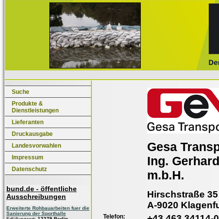
Suche
Produkte &
Dienstleistungen
Lieferanten
Druckausgabe
Gesa Transp
Landesvorwahlen
Impressum
Ing. Gerhar
Datenschutz
m.b.H.
bund.de - öffentliche
Hirschstraße 35
Ausschreibungen
A-9020 Klagenfu
Erweiterte Rohbauarbeiten fuer die
Sanierung der Sporthalle
Telefon:
+43 463 34114-0
Erfüllungsort:
12279 Berlin