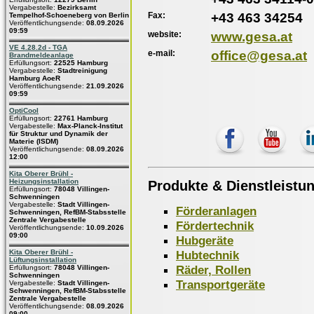
Vergabestelle:
Bezirksamt
Fax:
+43 463 34254
Tempelhof-Schoeneberg von Berlin
Veröffentlichungsende:
08.09.2026
09:59
website:
www.gesa.at
VE 4.28.2d - TGA
e-mail:
office@gesa.at
Brandmeldeanlage
Erfüllungsort:
22525 Hamburg
Vergabestelle:
Stadtreinigung
Hamburg AoeR
Veröffentlichungsende:
21.09.2026
09:59
OptiCool
Erfüllungsort:
22761 Hamburg
Vergabestelle:
Max-Planck-Institut
für Struktur und Dynamik der
Materie (ISDM)
Veröffentlichungsende:
08.09.2026
12:00
Kita Oberer Brühl -
Heizungsinstallation
Produkte & Dienstleistu
Erfüllungsort:
78048 Villingen-
Schwenningen
Vergabestelle:
Stadt Villingen-
Förderanlagen
Schwenningen, RefBM-Stabsstelle
Zentrale Vergabestelle
Fördertechnik
Veröffentlichungsende:
10.09.2026
09:00
Hubgeräte
Hubtechnik
Kita Oberer Brühl -
Lüftungsinstallation
Räder, Rollen
Erfüllungsort:
78048 Villingen-
Schwenningen
Transportgeräte
Vergabestelle:
Stadt Villingen-
Schwenningen, RefBM-Stabsstelle
Zentrale Vergabestelle
Veröffentlichungsende:
08.09.2026
09:00