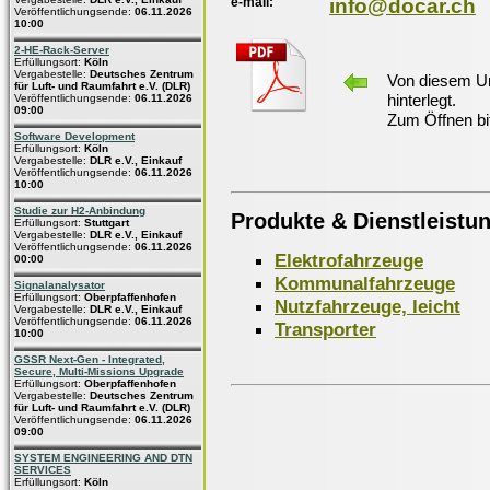
e-mail:
info@docar.ch
Veröffentlichungsende:
06.11.2026
10:00
2-HE-Rack-Server
Erfüllungsort:
Köln
Vergabestelle:
Deutsches Zentrum
Von diesem Un
für Luft- und Raumfahrt e.V. (DLR)
hinterlegt.
Veröffentlichungsende:
06.11.2026
09:00
Zum Öffnen bi
Software Development
Erfüllungsort:
Köln
Vergabestelle:
DLR e.V., Einkauf
Veröffentlichungsende:
06.11.2026
10:00
Studie zur H2-Anbindung
Produkte & Dienstleistu
Erfüllungsort:
Stuttgart
Vergabestelle:
DLR e.V., Einkauf
Veröffentlichungsende:
06.11.2026
Elektrofahrzeuge
00:00
Kommunalfahrzeuge
Signalanalysator
Erfüllungsort:
Oberpfaffenhofen
Nutzfahrzeuge, leicht
Vergabestelle:
DLR e.V., Einkauf
Veröffentlichungsende:
06.11.2026
Transporter
10:00
GSSR Next-Gen - Integrated,
Secure, Multi-Missions Upgrade
Erfüllungsort:
Oberpfaffenhofen
Vergabestelle:
Deutsches Zentrum
für Luft- und Raumfahrt e.V. (DLR)
Veröffentlichungsende:
06.11.2026
09:00
SYSTEM ENGINEERING AND DTN
SERVICES
Erfüllungsort:
Köln