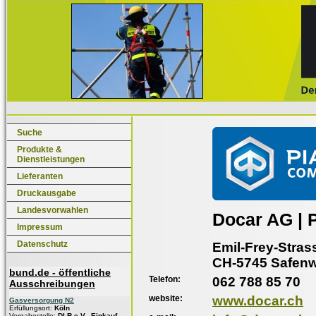
Suche
Produkte &
Dienstleistungen
Lieferanten
Druckausgabe
Landesvorwahlen
Docar AG | 
Impressum
Datenschutz
Emil-Frey-Stras
CH-5745 Safenw
bund.de - öffentliche
Telefon:
062 788 85 70
Ausschreibungen
website:
www.docar.ch
Gasversorgung N2
Erfüllungsort:
Köln
Vergabestelle:
DLR e.V., Einkauf