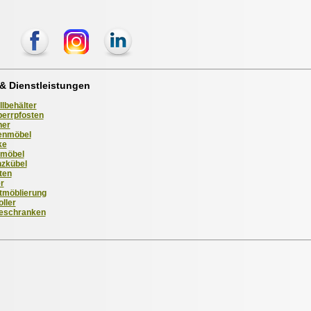
& Dienstleistungen
llbehälter
errpfosten
her
enmöbel
ke
kmöbel
nzkübel
ten
r
tmöblierung
oller
eschranken