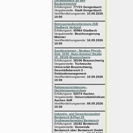
Geräteträgers an den
Baubetriebshof
Erfüllungsort:
77723 Gengenbach
Vergabestelle:
Stadt Gengenbach
Veröffentlichungsende:
10.09.2026
10:00
Betreuungsdienstleistung ZUE
Gladbeck Verbund
Erfüllungsort:
45964 Gladbeck
Vergabestelle:
Bezirksregierung
Münster
Veröffentlichungsende:
16.09.2026
10:00
Sanitäranlagen - Neubau Physik,
Geb. 3335, Hans-Sommer-Straße
10, 38106 Braunschweig
Erfüllungsort:
38106 Braunschweig
Vergabestelle:
Technische
Universität Braunschweig,
Geschäftsbereich 3 -
Gebäudemanagement
Veröffentlichungsende:
10.09.2026
10:00
Rahmenvereinbarung -
Hochleistungsrechner
Erfüllungsort:
52074 Aachen
Vergabestelle:
Universitätsklinikum
Aachen AöR
Veröffentlichungsende:
08.09.2026
10:30
Industrie- und Gewerbestandort
Bentwisch B-Plan 20
Großgewerbegebiet Bentwisch
Erfüllungsort:
18182 Bentwisch
Vergabestelle:
Gemeinde
Bentwisch über Bentwisch GmbH