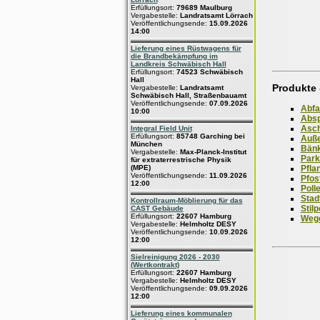
Erfüllungsort:
79689 Maulburg
Vergabestelle:
Landratsamt Lörrach
Veröffentlichungsende:
15.09.2026
14:00
Lieferung eines Rüstwagens für
die Brandbekämpfung im
Landkreis Schwäbisch Hall
Erfüllungsort:
74523 Schwäbisch
Hall
Produkte 
Vergabestelle:
Landratsamt
Schwäbisch Hall, Straßenbauamt
Veröffentlichungsende:
07.09.2026
Abfa
10:00
Absp
Asc
Integral Field Unit
Erfüllungsort:
85748 Garching bei
Auß
München
Bän
Vergabestelle:
Max-Planck-Institut
Par
für extraterrestrische Physik
Pfla
(MPE)
Veröffentlichungsende:
11.09.2026
Pfos
12:00
Polle
Stad
Kontrollraum-Möblierung für das
Stilp
CAST Gebäude
Erfüllungsort:
22607 Hamburg
Weg
Vergabestelle:
Helmholtz DESY
Veröffentlichungsende:
10.09.2026
12:00
Sielreinigung 2026 - 2030
(Wertkontrakt)
Erfüllungsort:
22607 Hamburg
Vergabestelle:
Helmholtz DESY
Veröffentlichungsende:
09.09.2026
12:00
Lieferung eines kommunalen