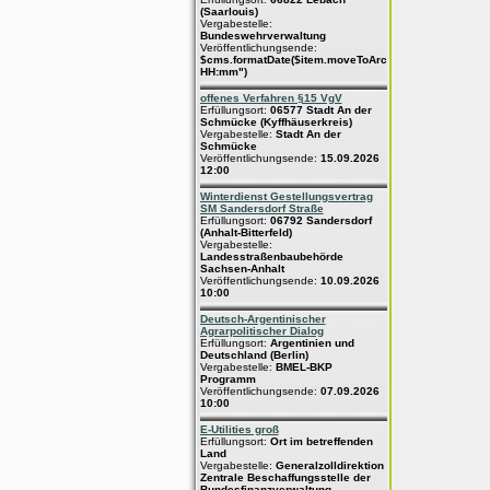
(Saarlouis)
Vergabestelle:
Bundeswehrverwaltung
Veröffentlichungsende:
$cms.formatDate($item.moveToArchive,"dd.MM.yyyy
HH:mm")
offenes Verfahren §15 VgV
Erfüllungsort:
06577 Stadt An der
Schmücke (Kyffhäuserkreis)
Vergabestelle:
Stadt An der
Schmücke
Veröffentlichungsende:
15.09.2026
12:00
Winterdienst Gestellungsvertrag
SM Sandersdorf Straße
Erfüllungsort:
06792 Sandersdorf
(Anhalt-Bitterfeld)
Vergabestelle:
Landesstraßenbaubehörde
Sachsen-Anhalt
Veröffentlichungsende:
10.09.2026
10:00
Deutsch-Argentinischer
Agrarpolitischer Dialog
Erfüllungsort:
Argentinien und
Deutschland (Berlin)
Vergabestelle:
BMEL-BKP
Programm
Veröffentlichungsende:
07.09.2026
10:00
E-Utilities groß
Erfüllungsort:
Ort im betreffenden
Land
Vergabestelle:
Generalzolldirektion
Zentrale Beschaffungsstelle der
Bundesfinanzverwaltung