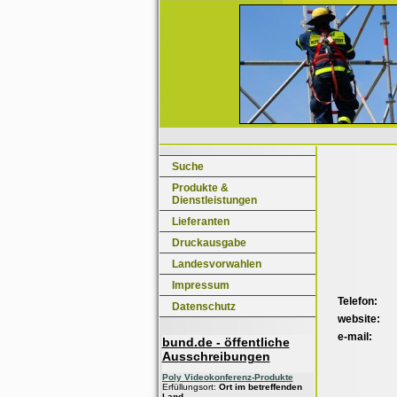
Suche
Produkte &
Dienstleistungen
Lieferanten
Druckausgabe
Landesvorwahlen
Impressum
Telefon:
Datenschutz
website:
e-mail:
bund.de - öffentliche
Ausschreibungen
Poly Videokonferenz-Produkte
Erfüllungsort:
Ort im betreffenden
Land