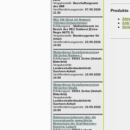
Vergabestelle:
Beschaffungsamt
des BMI
Veröffentlichungsende:
07.09.2026
Produkte 
11:30
Absp
REZ SW 45ind AA Rottweil-
Anti-
Villingen-Schwenningen
Erfüllungsort:
- Maßnahmeorte im
Sich
Bezirk des REZ Südwest (Extra-
Regio NUTS 3)
Vergabestelle:
Bundesagentur für
Arbeit
Veröffentlichungsende:
23.09.2026
10:00
Winterdienst Gestellungsvertrag
SM Zerbst Radweg 1
Erfüllungsort:
39261 Zerbst (Anhalt-
Bitterfeld)
Vergabestelle:
Landesstraßenbaubehörde
Sachsen-Anhalt
Veröffentlichungsende:
10.09.2026
10:00
Winterdienst Gestellungsvertrag
SM Zerbst Straße
Erfüllungsort:
39261 Zerbst (Anhalt-
Bitterfeld)
Vergabestelle:
Landesstraßenbaubehörde
Sachsen-Anhalt
Veröffentlichungsende:
10.09.2026
10:00
Rahmenvereinbarung über die
konventionelle gewerbliche
Bewachung der Graf-Haeseler-
Kaserne Lebach
Erfüllungsort:
66822 Lebach