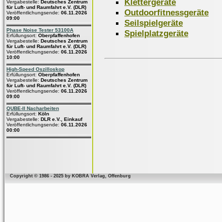
Klettergeräte
Vergabestelle:
Deutsches Zentrum
für Luft- und Raumfahrt e.V. (DLR)
Outdoorfitnessgeräte
Veröffentlichungsende:
06.11.2026
09:00
Seilspielgeräte
Phase Noise Tester 53100A
Spielplatzgeräte
Erfüllungsort:
Oberpfaffenhofen
Vergabestelle:
Deutsches Zentrum
für Luft- und Raumfahrt e.V. (DLR)
Veröffentlichungsende:
06.11.2026
10:00
High-Speed Oszilloskop
Erfüllungsort:
Oberpfaffenhofen
Vergabestelle:
Deutsches Zentrum
für Luft- und Raumfahrt e.V. (DLR)
Veröffentlichungsende:
06.11.2026
09:00
QUBE-II Nacharbeiten
Erfüllungsort:
Köln
Vergabestelle:
DLR e.V., Einkauf
Veröffentlichungsende:
06.11.2026
00:00
Copyright © 1986 - 2025 by KOBRA Verlag, Offenburg