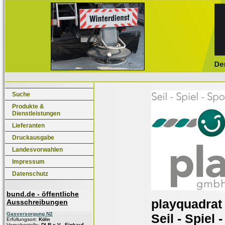
Suche
Produkte &
Dienstleistungen
Lieferanten
Druckausgabe
Landesvorwahlen
Impressum
Datenschutz
bund.de - öffentliche
playquadra
Ausschreibungen
Gasversorgung N2
Seil - Spiel -
Erfüllungsort:
Köln
Vergabestelle:
DLR e.V., Einkauf