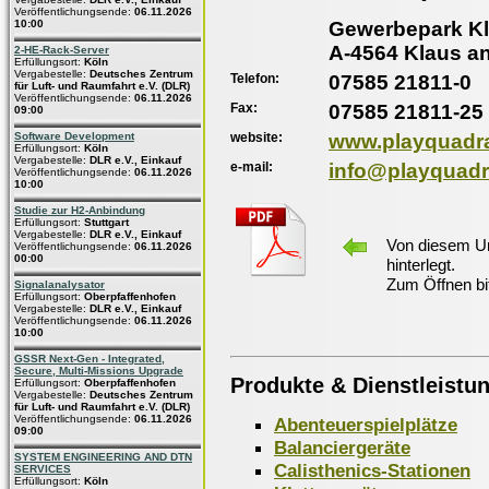
Veröffentlichungsende:
06.11.2026
Gewerbepark Kl
10:00
A-4564 Klaus a
2-HE-Rack-Server
Erfüllungsort:
Köln
Vergabestelle:
Deutsches Zentrum
Telefon:
07585 21811-0
für Luft- und Raumfahrt e.V. (DLR)
Veröffentlichungsende:
06.11.2026
Fax:
07585 21811-25
09:00
website:
www.playquadra
Software Development
Erfüllungsort:
Köln
Vergabestelle:
DLR e.V., Einkauf
e-mail:
info@playquadra
Veröffentlichungsende:
06.11.2026
10:00
Studie zur H2-Anbindung
Erfüllungsort:
Stuttgart
Vergabestelle:
DLR e.V., Einkauf
Von diesem Un
Veröffentlichungsende:
06.11.2026
00:00
hinterlegt.
Zum Öffnen bi
Signalanalysator
Erfüllungsort:
Oberpfaffenhofen
Vergabestelle:
DLR e.V., Einkauf
Veröffentlichungsende:
06.11.2026
10:00
GSSR Next-Gen - Integrated,
Secure, Multi-Missions Upgrade
Produkte & Dienstleistu
Erfüllungsort:
Oberpfaffenhofen
Vergabestelle:
Deutsches Zentrum
für Luft- und Raumfahrt e.V. (DLR)
Veröffentlichungsende:
06.11.2026
Abenteuerspielplätze
09:00
Balanciergeräte
SYSTEM ENGINEERING AND DTN
Calisthenics-Stationen
SERVICES
Erfüllungsort:
Köln