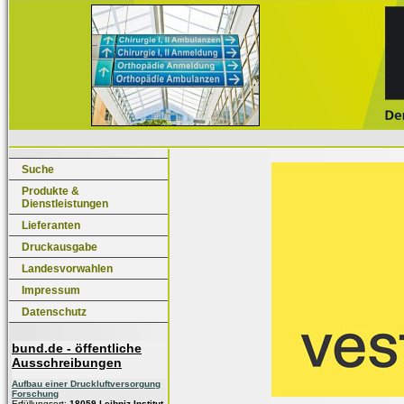
Suche
Produkte &
Dienstleistungen
Lieferanten
Druckausgabe
Landesvorwahlen
Impressum
Datenschutz
bund.de - öffentliche
Ausschreibungen
Aufbau einer Druckluftversorgung
Forschung
Erfüllungsort:
18059 Leibniz-Institut