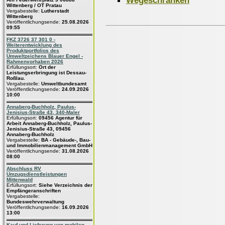
Wittenberg / OT Pratau
Vergabestelle:
Lutherstadt
Wittenberg
Veröffentlichungsende:
25.08.2026
09:55
FKZ 3726 37 301 0 -
Weiterentwicklung des
Produktportfolios des
Umweltzeichens Blauer Engel -
Rahmenvorhaben 2026
Erfüllungsort:
Ort der
Leistungserbringung ist Dessau-
Roßlau.
Vergabestelle:
Umweltbundesamt
Veröffentlichungsende:
24.09.2026
10:00
Annaberg-Buchholz, Paulus-
Jenisius-Straße 43, 340-Maler
Erfüllungsort:
09456 Agentur für
Arbeit Annaberg-Buchholz, Paulus-
Jenisius-Straße 43, 09456
Annaberg-Buchholz
Vergabestelle:
BA - Gebäude-, Bau-
und Immobilienmanagement GmbH
Veröffentlichungsende:
31.08.2026
08:00
Abschluss RV
Umzugsdienstleistungen
Mittenwald
Erfüllungsort:
Siehe Verzeichnis der
Empfängeranschriften
Vergabestelle:
Bundeswehrverwaltung
Veröffentlichungsende:
16.09.2026
13:00
Kauf und Lieferung von mobilen