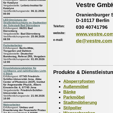
für Katalyse
Vestre Gmb
Vergabestelle:
Leibniz-Institut für
Katalyse
Veröffentlichungsende:
06.11.2026
Oranienburger S
00:00
D-10117 Berlin
LED-Umrüstung der
Straßenbeleuchtung im Stadtgebiet
der Solestadt Bad Dürrenberg
Telefon:
030 40741796
Erfüllungsort:
06231 Bad
Dürrenberg
website:
www.vestre.co
Vergabestelle:
Bad Dürrenberg
Veröffentlichungsende:
25.08.2026
08:59
e-mail:
de@vestre.com
Parkettarbeiten
Erfüllungsort:
Berlin-Mitte,
Tiergarten und Dahlem
Vergabestelle:
Deutscher
Bundestag, Referat ZR3, Vergaben
Veröffentlichungsende:
01.09.2026
12:00
Einzelphotonendetektor für
Produkte & Dienstleistu
sichtbares und nahinfrarotes Licht,
4 Stück
Erfüllungsort:
07745 Friedrich-
Schiller-Universität Jena, Abbe
Absperrpfosten
Center of Photonics (ACP), Institut
für Angewandte Physik, Albert-
Außenmöbel
Einstein-Str. 6, 07745 Jena
Vergabestelle:
Friedrich-Schiller-
Bänke
Universität Jena
Veröffentlichungsende:
21.08.2026
Parkmöbel
10:00
Stadtmöblierung
Malerarbeiten
Stilpoller
Erfüllungsort:
Umbau und
Erweiterung der Feuerwehr Pratau
Wegeschranken
Am Feuerwehrplatz 3 06888