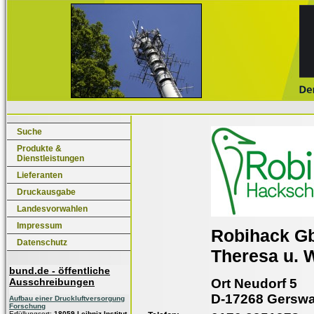
Suche
Produkte &
Dienstleistungen
Lieferanten
Druckausgabe
Landesvorwahlen
Impressum
Robihack G
Datenschutz
Theresa u.
bund.de - öffentliche
Ort Neudorf 5
Ausschreibungen
D-17268 Gerswa
Aufbau einer Druckluftversorgung
Forschung
Erfüllungsort:
18059 Leibniz-Institut