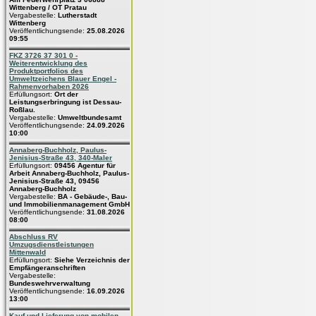
Wittenberg / OT Pratau
Vergabestelle:
Lutherstadt
Wittenberg
Veröffentlichungsende:
25.08.2026
09:55
FKZ 3726 37 301 0 -
Weiterentwicklung des
Produktportfolios des
Umweltzeichens Blauer Engel -
Rahmenvorhaben 2026
Erfüllungsort:
Ort der
Leistungserbringung ist Dessau-
Roßlau.
Vergabestelle:
Umweltbundesamt
Veröffentlichungsende:
24.09.2026
10:00
Annaberg-Buchholz, Paulus-
Jenisius-Straße 43, 340-Maler
Erfüllungsort:
09456 Agentur für
Arbeit Annaberg-Buchholz, Paulus-
Jenisius-Straße 43, 09456
Annaberg-Buchholz
Vergabestelle:
BA - Gebäude-, Bau-
und Immobilienmanagement GmbH
Veröffentlichungsende:
31.08.2026
08:00
Abschluss RV
Umzugsdienstleistungen
Mittenwald
Erfüllungsort:
Siehe Verzeichnis der
Empfängeranschriften
Vergabestelle:
Bundeswehrverwaltung
Veröffentlichungsende:
16.09.2026
13:00
Kauf und Lieferung von mobilen