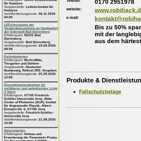
Telefon:
0170 2951978
für Katalyse
Vergabestelle:
Leibniz-Institut für
website:
www.robihack.
Katalyse
Veröffentlichungsende:
06.11.2026
e-mail:
kontakt@robiha
00:00
LED-Umrüstung der
Bis zu 50% spa
Straßenbeleuchtung im Stadtgebiet
der Solestadt Bad Dürrenberg
mit der langlebi
Erfüllungsort:
06231 Bad
Dürrenberg
aus dem härtes
Vergabestelle:
Bad Dürrenberg
Veröffentlichungsende:
25.08.2026
08:59
Parkettarbeiten
Erfüllungsort:
Berlin-Mitte,
Tiergarten und Dahlem
Vergabestelle:
Deutscher
Bundestag, Referat ZR3, Vergaben
Veröffentlichungsende:
01.09.2026
12:00
Produkte & Dienstleistu
Einzelphotonendetektor für
sichtbares und nahinfrarotes Licht,
Fallschutzbeläge
4 Stück
Erfüllungsort:
07745 Friedrich-
Schiller-Universität Jena, Abbe
Center of Photonics (ACP), Institut
für Angewandte Physik, Albert-
Einstein-Str. 6, 07745 Jena
Vergabestelle:
Friedrich-Schiller-
Universität Jena
Veröffentlichungsende:
21.08.2026
10:00
Malerarbeiten
Erfüllungsort:
Umbau und
Erweiterung der Feuerwehr Pratau
Am Feuerwehrplatz 3 06888