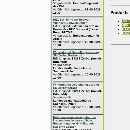
Vergabestelle:
Beschaffungsamt
des BMI
Veröffentlichungsende:
07.09.2026
Produkte 
11:30
REZ SW 45ind AA Rottweil-
Nebe
Villingen-Schwenningen
Sprü
Erfüllungsort:
- Maßnahmeorte im
Trin
Bezirk des REZ Südwest (Extra-
Regio NUTS 3)
Trin
Vergabestelle:
Bundesagentur für
Arbeit
Veröffentlichungsende:
23.09.2026
10:00
Winterdienst Gestellungsvertrag
SM Zerbst Radweg 1
Erfüllungsort:
39261 Zerbst (Anhalt-
Bitterfeld)
Vergabestelle:
Landesstraßenbaubehörde
Sachsen-Anhalt
Veröffentlichungsende:
10.09.2026
10:00
Winterdienst Gestellungsvertrag
SM Zerbst Straße
Erfüllungsort:
39261 Zerbst (Anhalt-
Bitterfeld)
Vergabestelle:
Landesstraßenbaubehörde
Sachsen-Anhalt
Veröffentlichungsende:
10.09.2026
10:00
Rahmenvereinbarung über die
konventionelle gewerbliche
Bewachung der Graf-Haeseler-
Kaserne Lebach
Erfüllungsort:
66822 Lebach