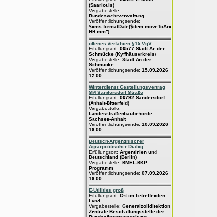
(Saarlouis)
Vergabestelle:
Bundeswehrverwaltung
Veröffentlichungsende:
$cms.formatDate($item.moveToArchive,"dd.MM.yyyy
HH:mm")
offenes Verfahren §15 VgV
Erfüllungsort:
06577 Stadt An der
Schmücke (Kyffhäuserkreis)
Vergabestelle:
Stadt An der
Schmücke
Veröffentlichungsende:
15.09.2026
12:00
Winterdienst Gestellungsvertrag
SM Sandersdorf Straße
Erfüllungsort:
06792 Sandersdorf
(Anhalt-Bitterfeld)
Vergabestelle:
Landesstraßenbaubehörde
Sachsen-Anhalt
Veröffentlichungsende:
10.09.2026
10:00
Deutsch-Argentinischer
Agrarpolitischer Dialog
Erfüllungsort:
Argentinien und
Deutschland (Berlin)
Vergabestelle:
BMEL-BKP
Programm
Veröffentlichungsende:
07.09.2026
10:00
E-Utilities groß
Erfüllungsort:
Ort im betreffenden
Land
Vergabestelle:
Generalzolldirektion
Zentrale Beschaffungsstelle der
Bundesfinanzverwaltung