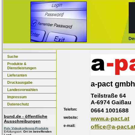
Suche
Produkte &
Dienstleistungen
Lieferanten
a-pact gmbh
Druckausgabe
Landesvorwahlen
Teilstraße 64
Impressum
A-6974 Gaißau
Datenschutz
Telefon:
0664 1001688
bund.de - öffentliche
website:
www.a-pact.at
Ausschreibungen
e-mail:
office@a-pact.a
Poly Videokonferenz-Produkte
Erfüllungsort:
Ort im betreffenden
Land