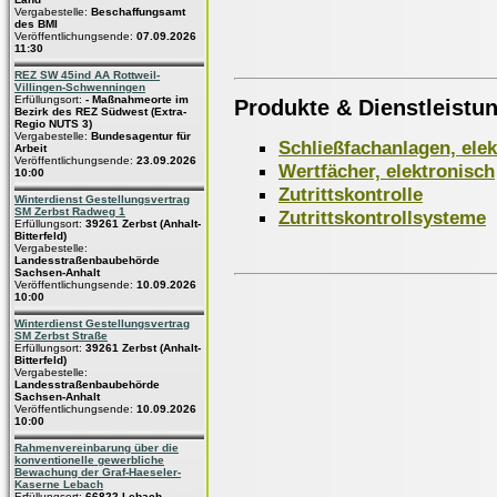
Vergabestelle:
Beschaffungsamt
des BMI
Veröffentlichungsende:
07.09.2026
11:30
REZ SW 45ind AA Rottweil-
Villingen-Schwenningen
Erfüllungsort:
- Maßnahmeorte im
Produkte & Dienstleistu
Bezirk des REZ Südwest (Extra-
Regio NUTS 3)
Vergabestelle:
Bundesagentur für
Schließfachanlagen, ele
Arbeit
Veröffentlichungsende:
23.09.2026
Wertfächer, elektronisch
10:00
Zutrittskontrolle
Winterdienst Gestellungsvertrag
SM Zerbst Radweg 1
Zutrittskontrollsysteme
Erfüllungsort:
39261 Zerbst (Anhalt-
Bitterfeld)
Vergabestelle:
Landesstraßenbaubehörde
Sachsen-Anhalt
Veröffentlichungsende:
10.09.2026
10:00
Winterdienst Gestellungsvertrag
SM Zerbst Straße
Erfüllungsort:
39261 Zerbst (Anhalt-
Bitterfeld)
Vergabestelle:
Landesstraßenbaubehörde
Sachsen-Anhalt
Veröffentlichungsende:
10.09.2026
10:00
Rahmenvereinbarung über die
konventionelle gewerbliche
Bewachung der Graf-Haeseler-
Kaserne Lebach
Erfüllungsort:
66822 Lebach