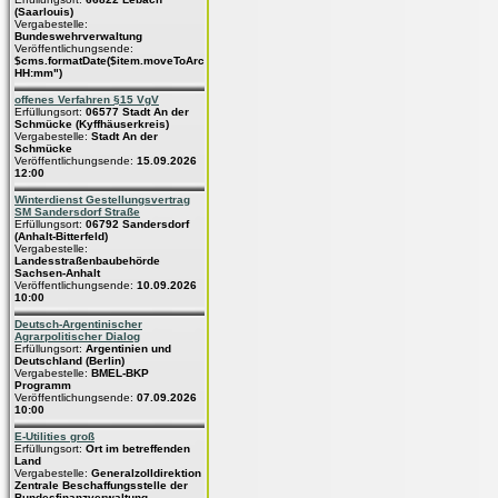
(Saarlouis)
Vergabestelle:
Bundeswehrverwaltung
Veröffentlichungsende:
$cms.formatDate($item.moveToArchive,"dd.MM.yyyy
HH:mm")
offenes Verfahren §15 VgV
Erfüllungsort:
06577 Stadt An der
Schmücke (Kyffhäuserkreis)
Vergabestelle:
Stadt An der
Schmücke
Veröffentlichungsende:
15.09.2026
12:00
Winterdienst Gestellungsvertrag
SM Sandersdorf Straße
Erfüllungsort:
06792 Sandersdorf
(Anhalt-Bitterfeld)
Vergabestelle:
Landesstraßenbaubehörde
Sachsen-Anhalt
Veröffentlichungsende:
10.09.2026
10:00
Deutsch-Argentinischer
Agrarpolitischer Dialog
Erfüllungsort:
Argentinien und
Deutschland (Berlin)
Vergabestelle:
BMEL-BKP
Programm
Veröffentlichungsende:
07.09.2026
10:00
E-Utilities groß
Erfüllungsort:
Ort im betreffenden
Land
Vergabestelle:
Generalzolldirektion
Zentrale Beschaffungsstelle der
Bundesfinanzverwaltung