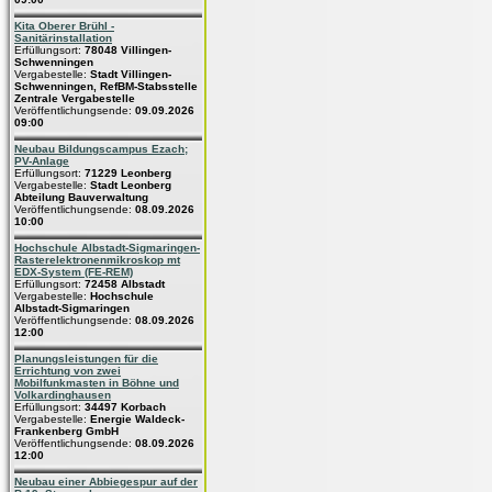
Kita Oberer Brühl -
Sanitärinstallation
Erfüllungsort:
78048 Villingen-
Schwenningen
Vergabestelle:
Stadt Villingen-
Schwenningen, RefBM-Stabsstelle
Zentrale Vergabestelle
Veröffentlichungsende:
09.09.2026
09:00
Neubau Bildungscampus Ezach;
PV-Anlage
Erfüllungsort:
71229 Leonberg
Vergabestelle:
Stadt Leonberg
Abteilung Bauverwaltung
Veröffentlichungsende:
08.09.2026
10:00
Hochschule Albstadt-Sigmaringen-
Rasterelektronenmikroskop mt
EDX-System (FE-REM)
Erfüllungsort:
72458 Albstadt
Vergabestelle:
Hochschule
Albstadt-Sigmaringen
Veröffentlichungsende:
08.09.2026
12:00
Planungsleistungen für die
Errichtung von zwei
Mobilfunkmasten in Böhne und
Volkardinghausen
Erfüllungsort:
34497 Korbach
Vergabestelle:
Energie Waldeck-
Frankenberg GmbH
Veröffentlichungsende:
08.09.2026
12:00
Neubau einer Abbiegespur auf der