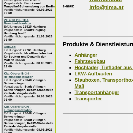
Vergabestelle:
Bezirksamt
e-mail:
info@tima.at
Tempelhof-Schoeneberg von Berlin
Veröffentlichungsende:
08.09.2026
09:59
VE 4.28.2d - TGA
Brandmeldeanlage
Erfüllungsort:
22525 Hamburg
Vergabestelle:
Stadtreinigung
Hamburg AoeR
Veröffentlichungsende:
21.09.2026
09:59
Produkte & Dienstleistu
OptiCool
Erfüllungsort:
22761 Hamburg
Vergabestelle:
Max-Planck-Institut
Anhänger
für Struktur und Dynamik der
Fahrzeugbau
Materie (ISDM)
Veröffentlichungsende:
08.09.2026
Hochlader, Tieflader au
12:00
LKW-Aufbauten
Kita Oberer Brühl -
Heizungsinstallation
Stauboxen, Transportbo
Erfüllungsort:
78048 Villingen-
Schwenningen
Maß
Vergabestelle:
Stadt Villingen-
Schwenningen, RefBM-Stabsstelle
Transportanhänger
Zentrale Vergabestelle
Veröffentlichungsende:
10.09.2026
Transporter
09:00
Kita Oberer Brühl -
Lüftungsinstallation
Erfüllungsort:
78048 Villingen-
Schwenningen
Vergabestelle:
Stadt Villingen-
Schwenningen, RefBM-Stabsstelle
Zentrale Vergabestelle
Veröffentlichungsende:
08.09.2026
09:00