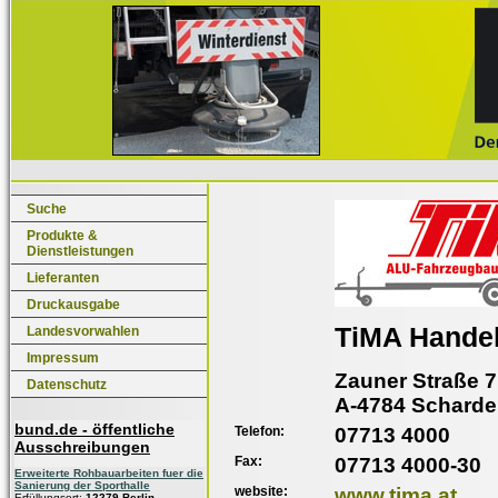
Suche
Produkte &
Dienstleistungen
Lieferanten
Druckausgabe
TiMA Hande
Landesvorwahlen
Impressum
Zauner Straße 7
Datenschutz
A-4784 Schard
bund.de - öffentliche
Telefon:
07713 4000
Ausschreibungen
Fax:
07713 4000-30
Erweiterte Rohbauarbeiten fuer die
Sanierung der Sporthalle
website:
www.tima.at
Erfüllungsort:
12279 Berlin