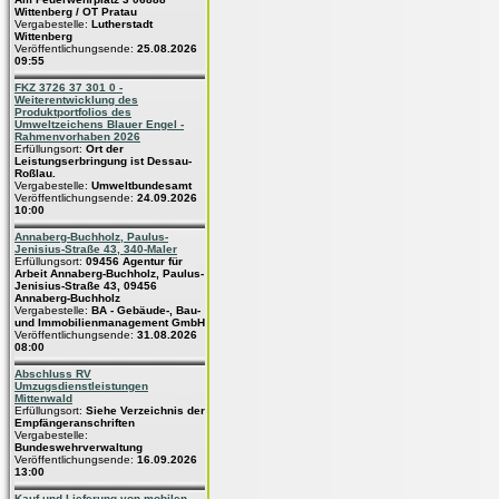
Wittenberg / OT Pratau
Vergabestelle:
Lutherstadt
Wittenberg
Veröffentlichungsende:
25.08.2026
09:55
FKZ 3726 37 301 0 -
Weiterentwicklung des
Produktportfolios des
Umweltzeichens Blauer Engel -
Rahmenvorhaben 2026
Erfüllungsort:
Ort der
Leistungserbringung ist Dessau-
Roßlau.
Vergabestelle:
Umweltbundesamt
Veröffentlichungsende:
24.09.2026
10:00
Annaberg-Buchholz, Paulus-
Jenisius-Straße 43, 340-Maler
Erfüllungsort:
09456 Agentur für
Arbeit Annaberg-Buchholz, Paulus-
Jenisius-Straße 43, 09456
Annaberg-Buchholz
Vergabestelle:
BA - Gebäude-, Bau-
und Immobilienmanagement GmbH
Veröffentlichungsende:
31.08.2026
08:00
Abschluss RV
Umzugsdienstleistungen
Mittenwald
Erfüllungsort:
Siehe Verzeichnis der
Empfängeranschriften
Vergabestelle:
Bundeswehrverwaltung
Veröffentlichungsende:
16.09.2026
13:00
Kauf und Lieferung von mobilen