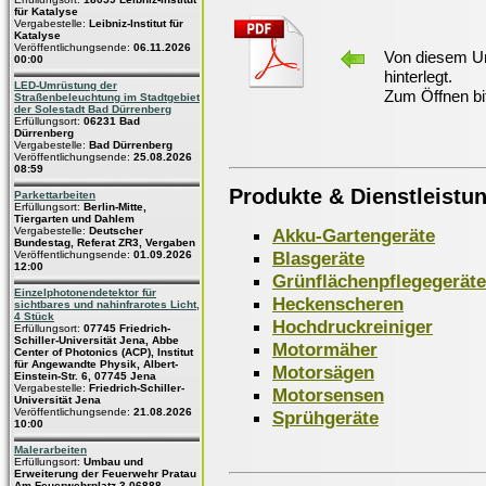
für Katalyse
Vergabestelle:
Leibniz-Institut für
Katalyse
Veröffentlichungsende:
06.11.2026
Von diesem Un
00:00
hinterlegt.
LED-Umrüstung der
Zum Öffnen bi
Straßenbeleuchtung im Stadtgebiet
der Solestadt Bad Dürrenberg
Erfüllungsort:
06231 Bad
Dürrenberg
Vergabestelle:
Bad Dürrenberg
Veröffentlichungsende:
25.08.2026
08:59
Produkte & Dienstleistu
Parkettarbeiten
Erfüllungsort:
Berlin-Mitte,
Tiergarten und Dahlem
Akku-Gartengeräte
Vergabestelle:
Deutscher
Bundestag, Referat ZR3, Vergaben
Blasgeräte
Veröffentlichungsende:
01.09.2026
12:00
Grünflächenpflegegeräte
Einzelphotonendetektor für
Heckenscheren
sichtbares und nahinfrarotes Licht,
4 Stück
Hochdruckreiniger
Erfüllungsort:
07745 Friedrich-
Schiller-Universität Jena, Abbe
Motormäher
Center of Photonics (ACP), Institut
für Angewandte Physik, Albert-
Motorsägen
Einstein-Str. 6, 07745 Jena
Vergabestelle:
Friedrich-Schiller-
Motorsensen
Universität Jena
Veröffentlichungsende:
21.08.2026
Sprühgeräte
10:00
Malerarbeiten
Erfüllungsort:
Umbau und
Erweiterung der Feuerwehr Pratau
Am Feuerwehrplatz 3 06888