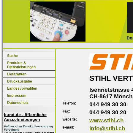
Suche
Produkte &
Dienstleistungen
Lieferanten
STIHL VER
Druckausgabe
Landesvorwahlen
Isenrietstrasse 
CH-8617 Möncha
Impressum
Datenschutz
Telefon:
044 949 30 30
Fax:
044 949 30 20
bund.de - öffentliche
Ausschreibungen
website:
www.stihl.ch
Aufbau einer Druckluftversorgung
e-mail:
info@stihl.ch
Forschung
Erfüllungsort:
18059 Leibniz-Institut