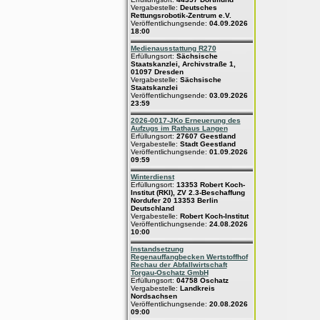
Vergabestelle:
Deutsches
Rettungsrobotik-Zentrum e.V.
Veröffentlichungsende:
04.09.2026
18:00
Medienausstattung R270
Erfüllungsort:
Sächsische
Staatskanzlei, Archivstraße 1,
01097 Dresden
Vergabestelle:
Sächsische
Staatskanzlei
Veröffentlichungsende:
03.09.2026
23:59
2026-0017-JKo Erneuerung des
Aufzugs im Rathaus Langen
Erfüllungsort:
27607 Geestland
Vergabestelle:
Stadt Geestland
Veröffentlichungsende:
01.09.2026
09:59
Winterdienst
Erfüllungsort:
13353 Robert Koch-
Institut (RKI), ZV 2.3-Beschaffung
Nordufer 20 13353 Berlin
Deutschland
Vergabestelle:
Robert Koch-Institut
Veröffentlichungsende:
24.08.2026
10:00
Instandsetzung
Regenauffangbecken Wertstoffhof
Rechau der Abfallwirtschaft
Torgau-Oschatz GmbH
Erfüllungsort:
04758 Oschatz
Vergabestelle:
Landkreis
Nordsachsen
Veröffentlichungsende:
20.08.2026
09:00