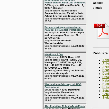
website:
Wandschilder, Flyer und Urkunden
Erfüllungsort:
Wilhelm-Buck-Str. 2,
e-mail:
01097, Dresden
Vergabestelle:
Sächsisches
Staatsministerium für Wirtschaft,
Arbeit, Energie und Klimaschutz
Veröffentlichungsende:
26.08.2026
23:59
Rahmenvertrag (elektronischer
Katalog) Streumittel, Platzbeläge
Erfüllungsort:
Einkauf Lieferungen
und Leistungen Cicerostr. 28
10709 Berlin
Vergabestelle:
Berliner
Wasserbetriebe
Veröffentlichungsende:
18.08.2026
23:59
Produkte 
Metallbau 2 Ost
Erfüllungsort:
83527 Haag i.OB
Anhä
Vergabestelle:
Markt Haag i. OB,
Marktplatz 7, 83527 Haag i. OB,
Arbe
Tel.: +49 8072919945, Fax: +49
Arbe
8072919966, E-Mail:
BGR 
gruenke@markt-haag.de, Internet:
www.markt-haag.de
Denk
Veröffentlichungsende:
05.09.2026
Ersa
00:00
Heb
Huba
Wechselladerfahrzeug mit BOS
Hubs
Ausstattung
Erfüllungsort:
44357 Dortmund
Sch
Vergabestelle:
Deutsches
Schu
Rettungsrobotik-Zentrum e.V.
Stei
Veröffentlichungsende:
04.09.2026
18:00
Abrollbehälter Robotik-Task-Force
Erfüllungsort:
44357 Dortmund