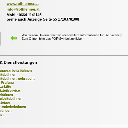
www.rothlehner.at
info@rothlehner.at
Mobil: 0664 1141145
Siehe auch Anzeige Seite $5 1710378100!
Von diesem Unternehmen wurden weitere Informationen für Sie hinterlegt.
Zum Öffnen bitte das PDF-Symbol anklicken.
& Dienstleistungen
ngerarbeitsbühnen
itsbühnen
itsbühnen, gebraucht
Prüfung
a-Lifte
tzteilservice
ebühnen
rbeitsbühnen
teiger
erenhebebühnen
lungen
ger